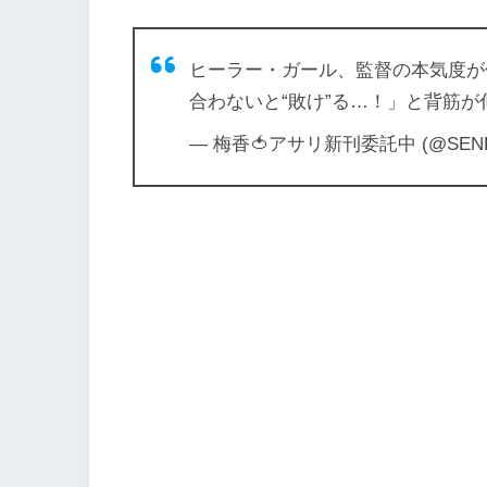
ヒーラー・ガール、監督の本気度が
合わないと“敗け”る…！」と背筋が
— 梅香🍅アサリ新刊委託中 (@SENB