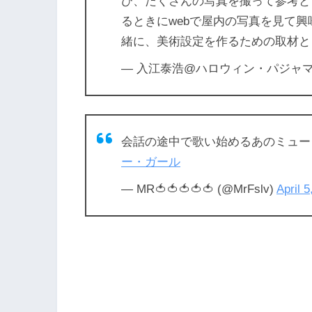
び、たくさんの写真を撮って参考と
るときにwebで屋内の写真を見て
緒に、美術設定を作るための取材と
— 入江泰浩@ハロウィン・パジャマ (@
会話の途中で歌い始めるあのミュー
ー・ガール
— MR🍅🍅🍅🍅🍅 (@MrFslv)
April 5