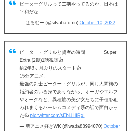
ピーターグリルって二期やってるのか、日本は
平和だな
— はるむー (@silvaharumu)
October 10, 2022
ピーター・グリルと賢者の時間 Super
Extra (2期)1話視聴👍
約2年3ヶ月ぶりのスタート👍
15分アニメ。
最強の剣士ピーター・グリルが、同じ人間族の
婚約者のいる身でありながら、オーガやエルフ
やオークなど、異種族の美少女たちに子種を狙
われまくるハーレムコメディ系の話で面白かっ
た👍
pic.twitter.com/sEbi1HlRgl
— 新アニメ好きWK (@wada83994070)
October