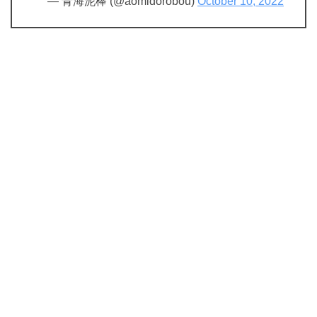
— 青海泥棒 (@aomidorobou)
October 10, 2022