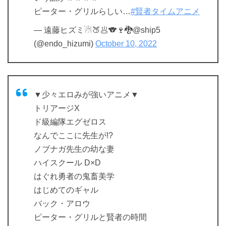
ピーター・グリルらしい…
#賢者タイムアニメ
— 遠藤ヒズミ☃🍑🥟🐨🍷🐉@ship5
(@endo_hizumi)
October 10, 2022
▼少々エロみが強いアニメ▼
トリアージX
ド級編隊エグゼロス
なんでここに先生が!?
ノブナガ先生の幼な妻
ハイスクール D×D
はぐれ勇者の鬼畜美学
はじめてのギャル
バック・アロウ
ピーター・グリルと賢者の時間