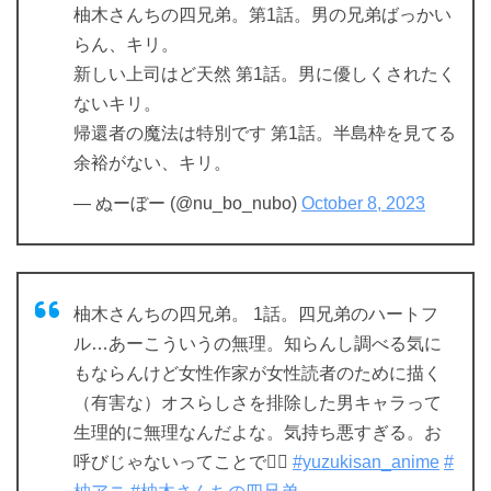
柚木さんちの四兄弟。第1話。男の兄弟ばっかい
らん、キリ。
新しい上司はど天然 第1話。男に優しくされたく
ないキリ。
帰還者の魔法は特別です 第1話。半島枠を見てる
余裕がない、キリ。
— ぬーぼー (@nu_bo_nubo)
October 8, 2023
柚木さんちの四兄弟。 1話。四兄弟のハートフ
ル…あーこういうの無理。知らんし調べる気に
もならんけど女性作家が女性読者のために描く
（有害な）オスらしさを排除した男キャラって
生理的に無理なんだよな。気持ち悪すぎる。お
呼びじゃないってことで🙅‍♂️
#yuzukisan_anime
#