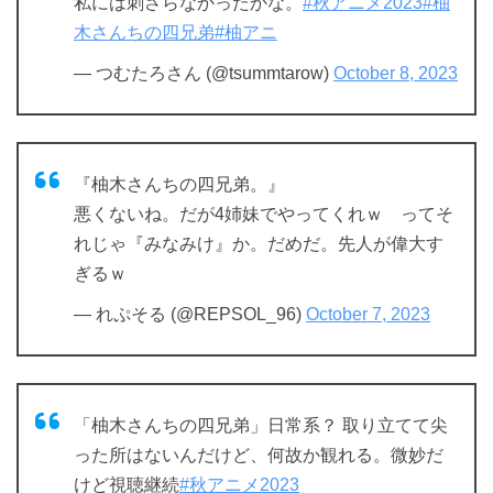
私には刺さらなかったかな。
#秋アニメ2023
#柚
木さんちの四兄弟
#柚アニ
— つむたろさん (@tsummtarow)
October 8, 2023
『柚木さんちの四兄弟。』
悪くないね。だが4姉妹でやってくれｗ ってそ
れじゃ『みなみけ』か。だめだ。先人が偉大す
ぎるｗ
— れぷそる (@REPSOL_96)
October 7, 2023
「柚木さんちの四兄弟」日常系？ 取り立てて尖
った所はないんだけど、何故か観れる。微妙だ
けど視聴継続
#秋アニメ2023