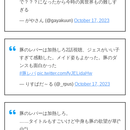
で？？？になったから今時の異世界もの難しす
ぎる
— がやさん (@gayakuun)
October 17, 2023
豚のレバーは加熱しろ2話視聴、ジェスがいい子
すぎて感動した。メイド姿もよかった。豚のダ
ンスも面白かった
#豚レバ
pic.twitter.com/fyJELidaHw
— りすぱだ～る (@_rpus)
October 17, 2023
豚のレバーは加熱しろ。
……タイトルもすごいけど中身も豚の欲望が草(^
🐽^)