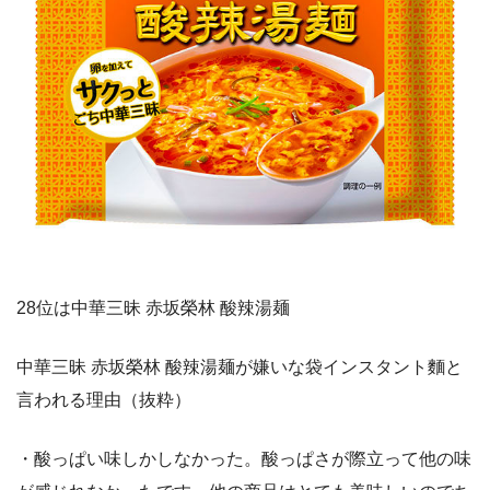
28位は中華三昧 赤坂榮林 酸辣湯麺
中華三昧 赤坂榮林 酸辣湯麺が嫌いな袋インスタント麵と
言われる理由（抜粋）
・酸っぱい味しかしなかった。酸っぱさが際立って他の味