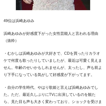
49位は浜崎あゆみ
浜崎あゆみが好感度下がった女性芸能人と言われる理由
（抜粋）
・むかしは浜崎あゆみが大好きで、CDを買ったりカラオ
ケで何度も歌ったりしていましたが、最近は可愛く見えま
せん。年齢のせいかもしれませんが、太ったし、声も前よ
り下手になっている気がして好感度が下がってます。
・自分の学生時代、やはり歌姫と言えば浜崎あゆみでし
た。ただ、最近久しぶりにTVに出演しているのを観た
ら、見た目も声も大きく変わっており、ショックを受けま