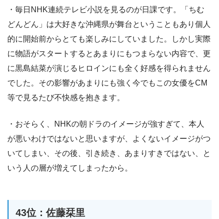
・毎日NHK連続テレビ小説を見るのが日課です。「ちむ
どんどん」は大好きな沖縄県が舞台ということもあり個人
的に開始前からとても楽しみにしていました。しかし実際
に物語がスタートするとあまりにもつまらない内容で、更
に黒島結菜が演じるヒロインにも全く好感を得られません
でした。その影響があまりにも強く今でもこの女優をCM
等で見るたび不快感を抱きます。
・おそらく、NHKの朝ドラのイメージが強すぎて、本人
が悪いわけではないと思いますが、よくないイメージがつ
いてしまい、その後、引き続き、あまりすきではない、と
いう人の層が増えてしまったから。
43位：佐藤栞里