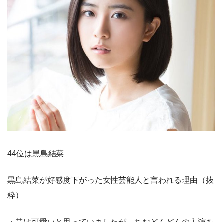
44位は黒島結菜
黒島結菜が好感度下がった女性芸能人と言われる理由（抜
粋）
・昔は可愛いと思っていましたが、ちむどんどんの主演を