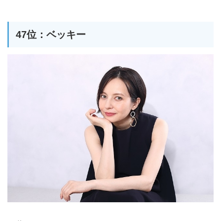
47位：ベッキー