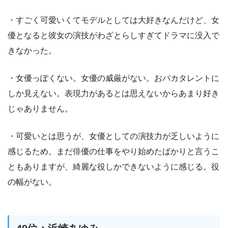
・すごく可愛いくてモデルとしては大好きなんだけど、女
優となると彼女の演技がわざとらしすぎてドラマに没入で
きなかった。
・女優っぽくない。女優の威厳がない。おバカタレントに
しか見えない。表現力があるとは思えないからあまり好き
じゃありません。
・可愛いとは思うが、女優としての演技力が乏しいように
感じるため。まだ俳優の仕事をやり始めたばかりと言うこ
ともありますが、綺麗な役しかできないように感じる。役
の幅がない。