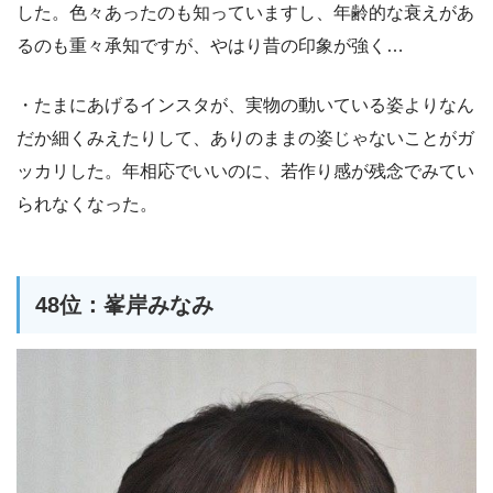
した。色々あったのも知っていますし、年齢的な衰えがあ
るのも重々承知ですが、やはり昔の印象が強く…
・たまにあげるインスタが、実物の動いている姿よりなん
だか細くみえたりして、ありのままの姿じゃないことがガ
ッカリした。年相応でいいのに、若作り感が残念でみてい
られなくなった。
48位：峯岸みなみ