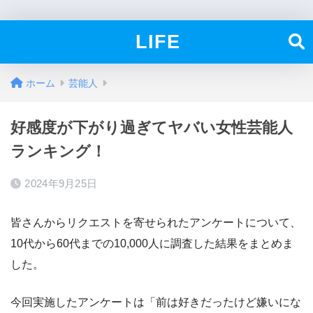
LIFE
ホーム
芸能人
好感度が下がり過ぎてヤバい女性芸能人
ランキング！
2024年9月25日
皆さんからリクエストを寄せられたアンケートについて、
10代から60代までの10,000人に調査した結果をまとめま
した。
今回実施したアンケートは「前は好きだったけど嫌いにな