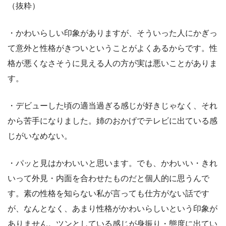
（抜粋）
・かわいらしい印象がありますが、そういった人にかぎっ
て意外と性格がきついということがよくあるからです。性
格が悪くなさそうに見える人の方が実は悪いことがありま
す。
・デビューした頃の適当過ぎる感じが好きじゃなく、それ
から苦手になりました。姉のおかげでテレビに出ている感
じがいなめない。
・パッと見はかわいいと思います。でも、かわいい・きれ
いって外見・内面を合わせたものだと個人的に思うんで
す。素の性格を知らない私が言っても仕方がない話です
が、なんとなく、あまり性格がかわいらしいという印象が
ありません。ツンとしている感じが身振り・態度に出てい