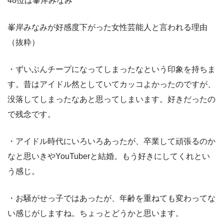
48位は峯岸みなみ
峯岸みなみが好感度下がった女性芸能人と言われる理由
（抜粋）
・ずいぶんチープになってしまったなという印象を持ちま
す。昔はアイドル然としていてカッコよかったのですが、
没落してしまったなあと思ってしまいます。好きだったの
で残念です。
・アイドル時代にいろいろあったが、卒業して頑張るのか
なと思いきやYouTuberと結婚。もう好きにしてくれとい
う感じ。
・お騒がせっ子ではあったが、年齢を重ねても変わってな
い感じがしますね。ちょっとどうかと思います。