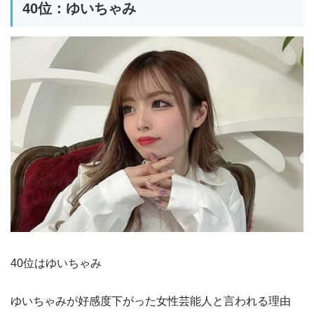
40位：ゆいちゃみ
40位はゆいちゃみ
ゆいちゃみが好感度下がった女性芸能人と言われる理由