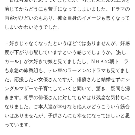
演じてからどうにも苦手になってしまいました。ドラマの
内容がひどいのもあり、彼女自身のイメージも悪くなって
しまいかわいそうでした。
・好きじゃなくなったというほどではありませんが、好感
度が下がり心配していますという感じでしょうか。[あし
ガール］が大好きで娘と見てましたし、NＨＫの朝ト゚ラ
も京急の旅番組も、テレ東のラーメンのドラマも見てまし
た。応援したい女優さんですが、俳優さんと結婚せずにシ
ングルマザーで子育てしていくと聞いて、驚き、疑問も湧
きます。相手の俳優さんに対してもやはり残念な気持ちに
なりました。ご本人達が幸せなら他人がどうこういう筋合
いはありませんが、子供さんにも幸せになってほしいと思
っています。