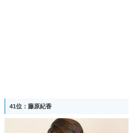
41位：藤原紀香