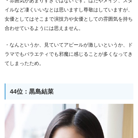
・雰囲気があまりすきではないです。はだやメイク、スタ
イルなど凄くいいなとは思いますし尊敬はしていますが、
女優としてはそこまで演技力や女優としての雰囲気を持ち
合わせているようには思えません。
・なんというか、見ていてアピールが激しいというか、ド
ラマでもバラエティでも邪魔に感じることが多くなってき
てしまったため。
44位：黒島結菜