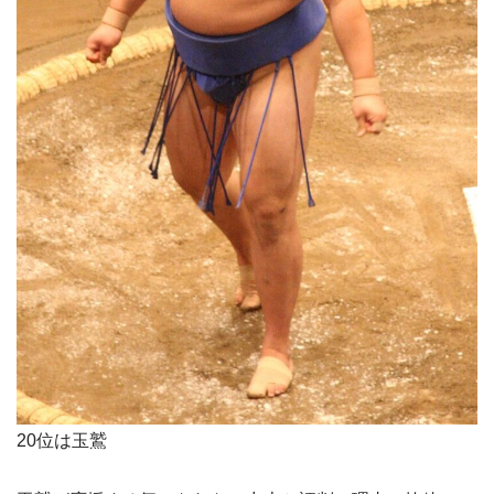
20位は玉鷲