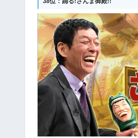
38位：踊る!さんま御殿!!