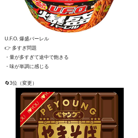
U.F.O. 爆盛バーレル
👉 多すぎ問題
・量が多すぎて途中で飽きる
・味が単調に感じる
🔄3位（変更）