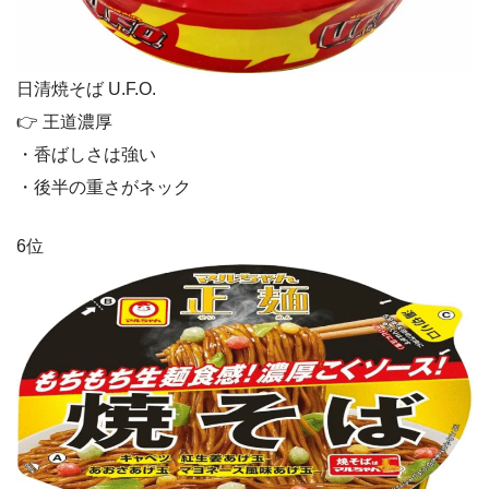
日清焼そば U.F.O.
👉 王道濃厚
・香ばしさは強い
・後半の重さがネック
6位