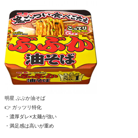
明星 ぶぶか油そば
👉 ガッツリ特化
・濃厚ダレ×太麺が強い
・満足感は高いが重め