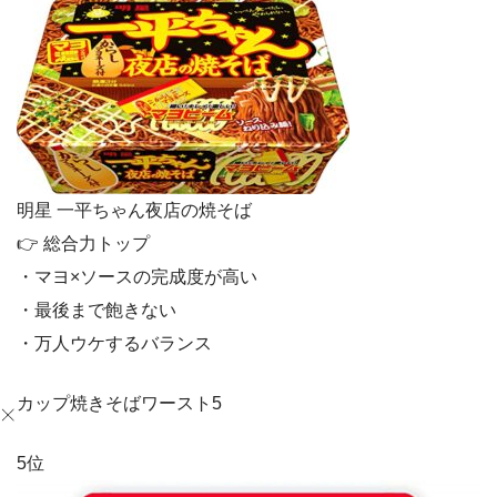
明星 一平ちゃん夜店の焼そば
👉 総合力トップ
・マヨ×ソースの完成度が高い
・最後まで飽きない
・万人ウケするバランス
カップ焼きそばワースト5
5位