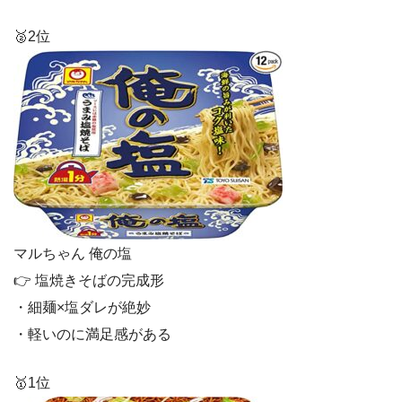
🥈2位
マルちゃん 俺の塩
👉 塩焼きそばの完成形
・細麺×塩ダレが絶妙
・軽いのに満足感がある
🥇1位