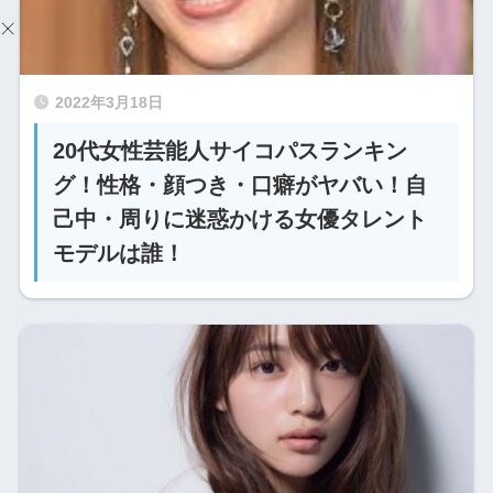
2022年3月18日
20代女性芸能人サイコパスランキン
グ！性格・顔つき・口癖がヤバい！自
己中・周りに迷惑かける女優タレント
モデルは誰！