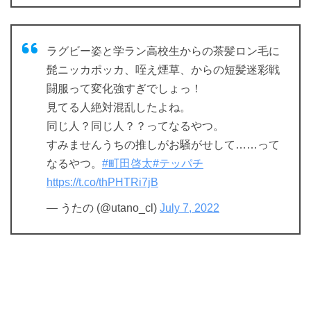
ラグビー姿と学ラン高校生からの茶髪ロン毛に
髭ニッカポッカ、咥え煙草、からの短髪迷彩戦
闘服って変化強すぎでしょっ！
見てる人絶対混乱したよね。
同じ人？同じ人？？ってなるやつ。
すみませんうちの推しがお騒がせして……って
なるやつ。
#町田啓太
#テッパチ
https://t.co/thPHTRi7jB
— うたの (@utano_cl)
July 7, 2022