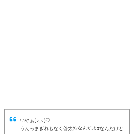
いやぁ( ›_‹ )♡
うんっまぎれもなく啓太ｸﾝなんだよ❣️なんだけど