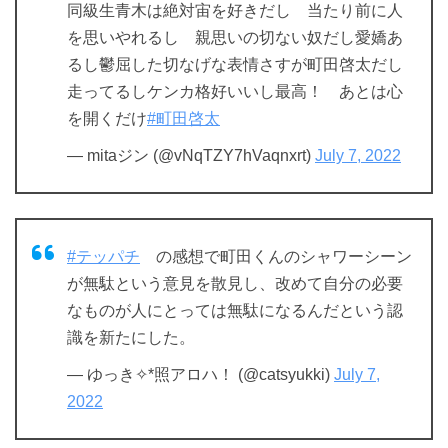
同級生青木は絶対宙を好きだし 当たり前に人
を思いやれるし 親思いの切ない奴だし愛嬌あ
るし鬱屈した切なげな表情さすが町田啓太だし
走ってるしケンカ格好いいし最高！ あとは心
を開くだけ
#町田啓太
— mitaジン (@vNqTZY7hVaqnxrt)
July 7, 2022
#テッパチ
の感想で町田くんのシャワーシーン
が無駄という意見を散見し、改めて自分の必要
なものが人にとっては無駄になるんだという認
識を新たにした。
— ゆっき✧*照アロハ！ (@catsyukki)
July 7,
2022