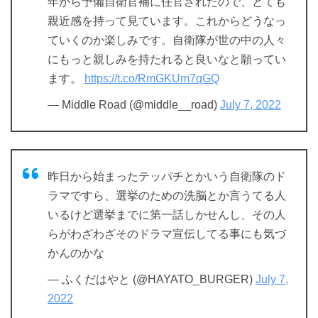
年から予備自衛官補に任官されたので、とても
親近感を持って見ています。これからどうなっ
ていくのか楽しみです。自衛隊が世の中の人々
にもっと親しみを持たれると良いなと願ってい
ます。
https://t.co/RmGKUm7qGQ
— Middle Road (@middle__road)
July 7, 2022
昨日から始まったテッパチとかいう自衛隊のド
ラマですら、選挙のための洗脳とか言うてる人
いるけど選挙までに第一話しかせんし、その人
らがわざわざそのドラマ宣伝してる事にも気づ
かんのかな
— ふくだはやと (@HAYATO_BURGER)
July 7,
2022