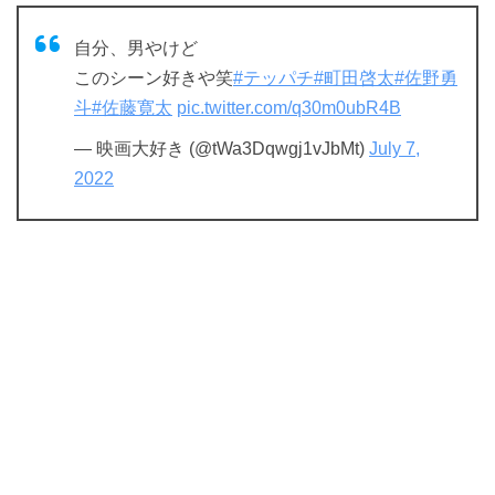
自分、男やけど
このシーン好きや笑
#テッパチ
#町田啓太
#佐野勇
斗
#佐藤寛太
pic.twitter.com/q30m0ubR4B
— 映画大好き (@tWa3Dqwgj1vJbMt)
July 7,
2022