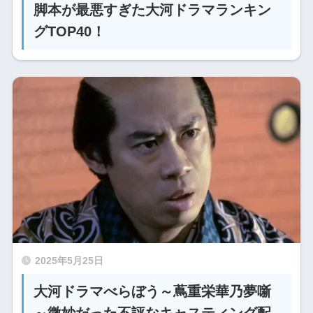
脚本が最悪すぎた大河ドラマランキン
グTOP40！
2025年5月25日
大河ドラマべらぼう～蔦重栄華乃夢噺
～微妙だった不評なキャスティング配