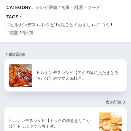
CATEGORY :
テレビ番組
食事・料理・フード
TAGS :
ヒルナンデス
レシピ
丸ごとイカずし
口コミ
感想
評判
前の記事
ヒルナンデスレシピ【アジの蒲焼たたきとろ
ろかけ】激ウマ人気料理…
次の記事
ヒルナンデスレシピ【トックの黒蜜きなこか
け】トッポギでも可！激…