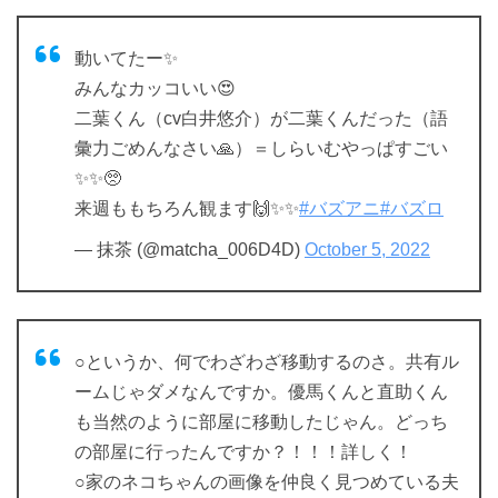
動いてたー✨
みんなカッコいい😍
二葉くん（cv白井悠介）が二葉くんだった（語
彙力ごめんなさい🙏）＝しらいむやっぱすごい
✨✨🥺
来週ももちろん観ます🙌✨✨
#バズアニ
#バズロ
— 抹茶 (@matcha_006D4D)
October 5, 2022
○というか、何でわざわざ移動するのさ。共有ル
ームじゃダメなんですか。優馬くんと直助くん
も当然のように部屋に移動したじゃん。どっち
の部屋に行ったんですか？！！！詳しく！
○家のネコちゃんの画像を仲良く見つめている夫