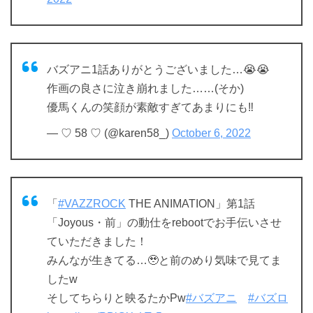
バズアニ1話ありがとうございました…😭😭
作画の良さに泣き崩れました……(そか)
優馬くんの笑顔が素敵すぎてあまりにも‼️
— ♡ 58 ♡ (@karen58_)
October 6, 2022
「
#VAZZROCK
THE ANIMATION」第1話
「Joyous・前」の動仕をrebootでお手伝いさせ
ていただきました！
みんなが生きてる…🥹と前のめり気味で見てま
したw
そしてちらりと映るたかPw
#バズアニ
#バズロ