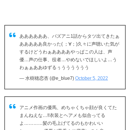
ああああああ、バズアニ1話からタツ出てきたぁ
あああああ良かった( ；∀；)久々に声聴いた気が
するけどうわぁああああやっぱこの人は、声
優…声の仕事、役者…やめないでほしいよ…う
わぁぁああゆずるぅうううううう
— 水樹穂恋杏 (@e_blue7)
October 5, 2022
アニメ作画の優馬、めちゃくちゃ顔が良くてた
まんねえな…‼️衣装とヘアメも似合ってる
よ…………髪の毛上げてるのもかわいい