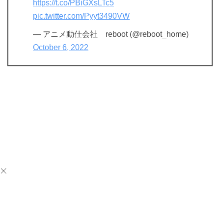
https://t.co/PBiGXsLTc5
pic.twitter.com/Pyyt3490VW
— アニメ動仕会社 reboot (@reboot_home)
October 6, 2022