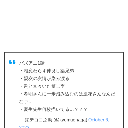
バズアニ1話
・相変わらず仲良し築兄弟
・親友の友情が染み渡る
・割と堂々いた篁志季
・孝明さんに一歩踏み込むのは凰花さんなんだ
なァ…
・夏生先生何枚描いてる…？？？
— 鉈デココ之助 (@kyomuenaga)
October 6,
2022