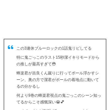
この3連休ブルーロックの1話鬼リピしてる
特に鬼ごっこのラスト15秒潔イキりモードから
の推しが最高すぎて😳
蜂楽君が吉良くん蹴りに行ってボール浮かすシ
ーン、奥の方で潔君がボールの着地点に動いて
るの分かるし
何より9巻の蜂楽君視点の鬼ごっこのシーン知っ
てるからこそ感慨深い😭💕