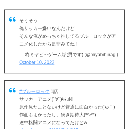
そうそう
俺サッカー嫌いなんだけど
そんな俺がめっちゃ推してるブルーロックがア
ニメ化したから是非みてね！
— 柊ミヤビ🥕ゲーム垢(男です) (@miyabihiiragi)
October 10, 2022
#ブルーロック
1話
サッカーアニメ(ﾟ∀ﾟ)ｷﾀｺﾚ!!
原作見たことないけど普通に面白かった(´ω｀)
作画もよかったし、続き期待大(*º▿º*)
途中格闘アニメになってたけどw