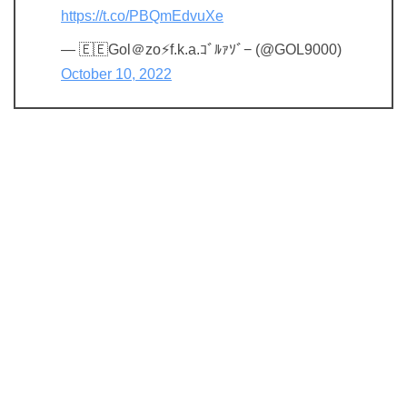
https://t.co/PBQmEdvuXe
— 🇪🇪Gol＠zo⚡f.k.a.ｺﾞﾙｧｿﾞ− (@GOL9000)
October 10, 2022