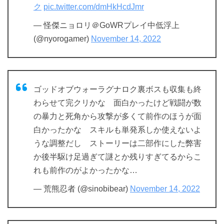
ク
pic.twitter.com/dmHkHcdJmr
— 怪傑ニョロリ＠GoWRプレイ中低浮上
(@nyorogamer)
November 14, 2022
ゴッドオブウォーラグナロク裏ボスも収集も終
わらせて完クリかな 面白かったけど戦闘が数
の暴力と死角から攻撃が多くて前作のほうが面
白かったかな スキルも単発系しか使えないよ
うな調整だし ストーリーは二部作にした弊害
か後半駆け足過ぎて謎とか残りすぎてるからこ
れも前作のがよかったかな…
— 荒熊忍者 (@sinobibear)
November 14, 2022