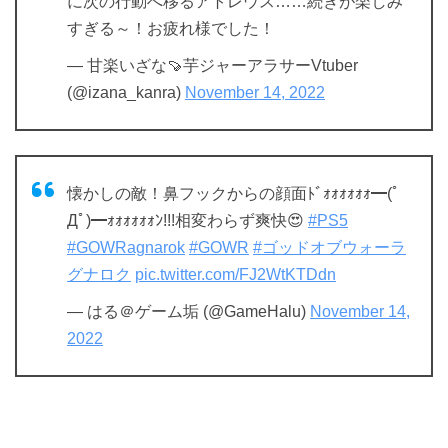
に次の行動へ移るアトレウス……続きが楽しみ
すぎる～！お疲れ様でした！
— 甘楽いざな🍠芋ジャーアラサーVtuber
(@izana_kanra)
November 14, 2022
懐かしの敵！鼻フックからの顔面ﾄﾞｫｫｫｫｫｫ━(ﾟ
Дﾟ)━ｫｫｫｫｫｫﾝ!!!相変わらず爽快😍
#PS5
#GOWRagnarok
#GOWR
#ゴッドオブウォーラ
グナロク
pic.twitter.com/FJ2WtKTDdn
— はる＠ゲーム垢 (@GameHalu)
November 14,
2022