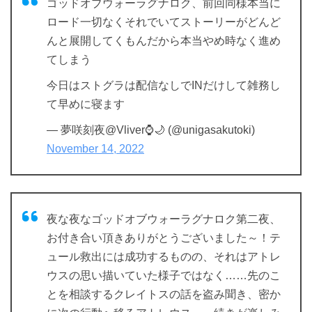
ゴッドオブウォーラグナロク、前回同様本当に
ロード一切なくそれでいてストーリーがどんど
んと展開してくもんだから本当やめ時なく進め
てしまう
今日はストグラは配信なしでINだけして雑務し
て早めに寝ます
— 夢咲刻夜@Vliver⌚️🌙 (@unigasakutoki)
November 14, 2022
夜な夜なゴッドオブウォーラグナロク第二夜、
お付き合い頂きありがとうございました～！テ
ュール救出には成功するものの、それはアトレ
ウスの思い描いていた様子ではなく……先のこ
とを相談するクレイトスの話を盗み聞き、密か