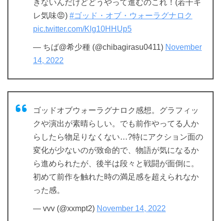
きないんだけどどうやって進むのこれ！(若干キ
レ気味😡)
#ゴッド・オブ・ウォーラグナロク
pic.twitter.com/Klg10HHUp5
— ちば@希少種 (@chibagirasu0411)
November
14, 2022
ゴッドオブウォーラグナロク感想。グラフィッ
クや演出が素晴らしい。でも前作やってる人か
らしたら物足りなくない…?特にアクション面の
変化が少ないのが致命的で、物語が気になるか
ら進められたが、後半は段々と戦闘が面倒に。
初めて前作を触れた時の満足感を超えられなか
った感。
— vvv (@xxmpt2)
November 14, 2022