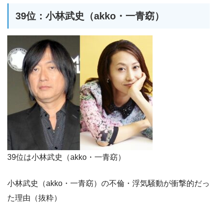
39位：小林武史（akko・一青窈）
39位は小林武史（akko・一青窈）
小林武史（akko・一青窈）の不倫・浮気騒動が衝撃的だっ
た理由（抜粋）