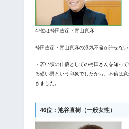
47位は袴田吉彦・青山真麻
袴田吉彦・青山真麻の浮気不倫が許せない
・若い頃の俳優としての袴田さんを知って
る硬い男という印象でしたから、不倫は意
きました。
46位：池谷直樹（一般女性）