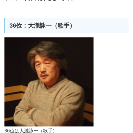
36位：大瀧詠一（歌手）
36位は大瀧詠一（歌手）