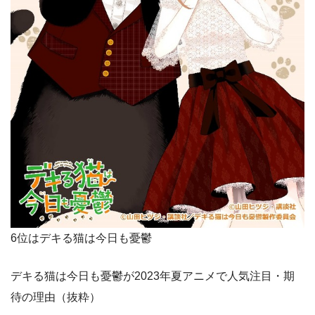
6位はデキる猫は今日も憂鬱
デキる猫は今日も憂鬱が2023年夏アニメで人気注目・期
待の理由（抜粋）