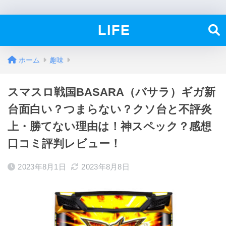
LIFE
ホーム
趣味
スマスロ戦国BASARA（バサラ）ギガ新
台面白い？つまらない？クソ台と不評炎
上・勝てない理由は！神スペック？感想
口コミ評判レビュー！
2023年8月1日
2023年8月8日