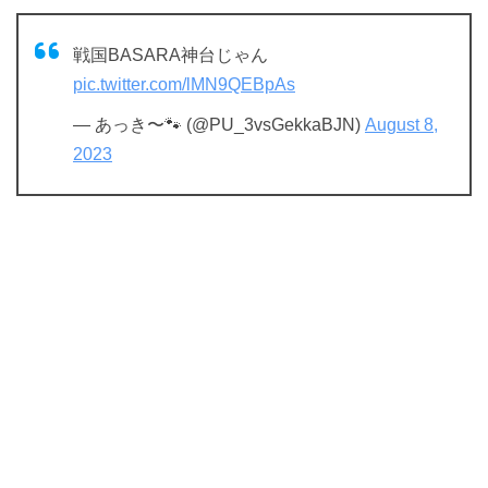
戦国BASARA神台じゃん
pic.twitter.com/lMN9QEBpAs
— あっき〜🐾 (@PU_3vsGekkaBJN)
August 8,
2023