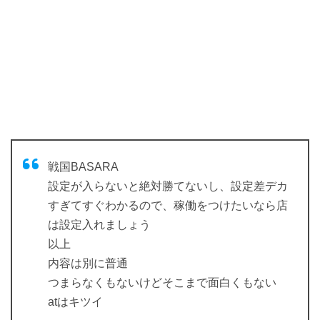
戦国BASARA
設定が入らないと絶対勝てないし、設定差デカ
すぎてすぐわかるので、稼働をつけたいなら店
は設定入れましょう
以上
内容は別に普通
つまらなくもないけどそこまで面白くもない
atはキツイ