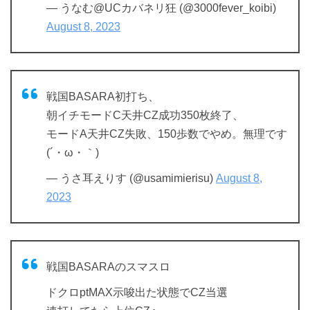
— うなむ@UCカバネリ狂 (@3000fever_koibi)
August 8, 2023
戦国BASARA初打ち、
朝イチモードC天井CZ成功350枚終了、
モードA天井CZ失敗、150歩数でやめ。無理です
(´・ω・｀)
— うさ耳えりす (@usamimierisu)
August 8,
2023
戦国BASARAのスマスロ
ドクロptMAX示唆出た状態でCZ当選