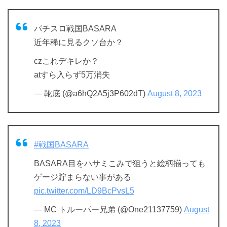
パチスロ戦国BASARA
近年稀に見るクソ台か？
czこれデキレか？
atすら入らず5万消失
— 靴底 (@a6hQ2A5j3P602dT)
August 8, 2023
#戦国BASARA
BASARA目をハサミこみで狙うと絵柄揃っても
ゲージ貯まらない事がある
pic.twitter.com/LD9BcPvsL5
— MC トルーパー兄弟 (@One21137759)
August
8, 2023