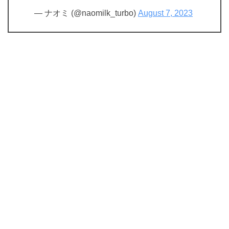
— ナオミ (@naomilk_turbo)
August 7, 2023