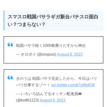
スマスロ戦国バサラギガ新台パチスロ面白
い？つまらない？
戦国バサラ軽く1000枚乗りだすから神台
— オロポイ (@oropooi)
August 8, 2023
きのうは 戦国バサラ完走したから、今日はバリ
バリ仕事するゾー！
pic.twitter.com/tr7q9fsIKW
— いろいろ詰んでるオッサン配達員🚐
(@ko861123)
August 8, 2023