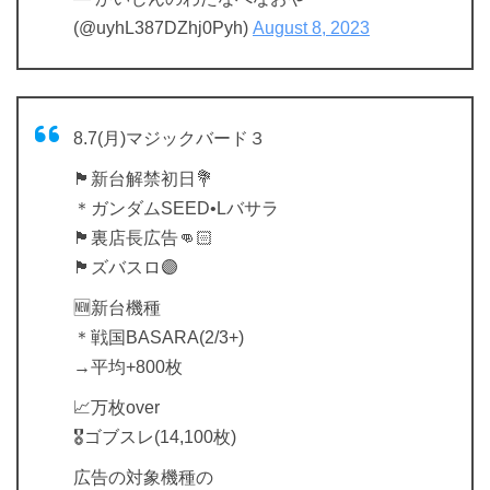
(@uyhL387DZhj0Pyh)
August 8, 2023
8.7(月)マジックバード３
🏴新台解禁初日💐
＊ガンダムSEED•Lバサラ
🏴裏店長広告👊🏻
🏴ズバスロ🟣
🆕新台機種
＊戦国BASARA(2/3+)
→平均+800枚
📈万枚over
🎖️ゴブスレ(14,100枚)
広告の対象機種の