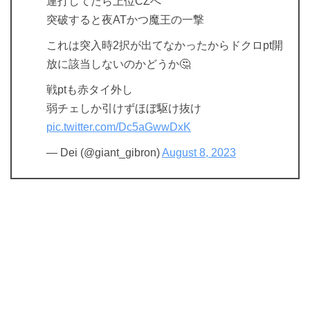
連打してたら上位CZへ
突破すると夜ATかつ魔王の一撃
これは突入時2択が出てなかったからドクロpt開
放に該当しないのかどうか🤔
戦ptも赤タイ外し
弱チェしか引けずほぼ駆け抜け
pic.twitter.com/Dc5aGwwDxK
— Dei (@giant_gibron)
August 8, 2023