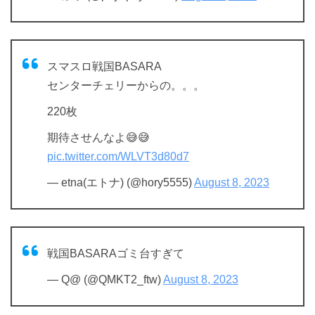
スマスロ戦国BASARA
センターチェリーからの。。。
220枚
期待させんなよ😅😅
pic.twitter.com/WLVT3d80d7
— etna(エトナ) (@hory5555)
August 8, 2023
戦国BASARAゴミ台すぎて
— Q@ (@QMKT2_ftw)
August 8, 2023