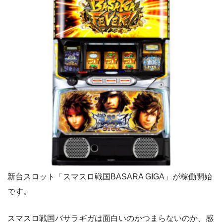
新台スロット「スマスロ戦国BASARA GIGA」が稼働開始
です。
スマスロ戦国バサラギガは面白いのかつまらないのか、感