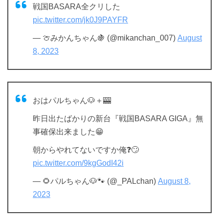
戦国BASARA全クリした
pic.twitter.com/jk0J9PAYFR
— 🍈みかんちゃん🍇 (@mikanchan_007)
August
8, 2023
おはパルちゃん🐶＋🎰
昨日出たばかりの新台『戦国BASARA GIGA』無
事確保出来ました😁
朝からやれてないですか俺❓🙄
pic.twitter.com/9kgGodI42i
— 🌻パルちゃん🐶🐾 (@_PALchan)
August 8,
2023