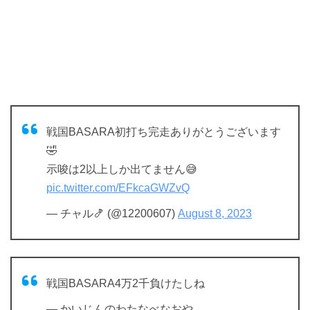
戦国BASARA初打ち完走ありがとうございます
🤣
示唆は2以上しか出てません😅
pic.twitter.com/EFkcaGWZvQ
— チャル🍤 (@12200607)
August 8, 2023
戦国BASARA4万2千負けたしね
— かいじんのわたなべなおや