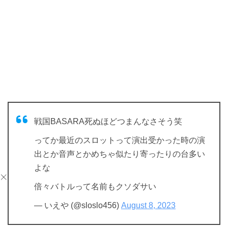
戦国BASARA死ぬほどつまんなさそう笑
ってか最近のスロットって演出受かった時の演
出とか音声とかめちゃ似たり寄ったりの台多い
よな
倍々バトルって名前もクソダサい
— いえや (@sloslo456)
August 8, 2023