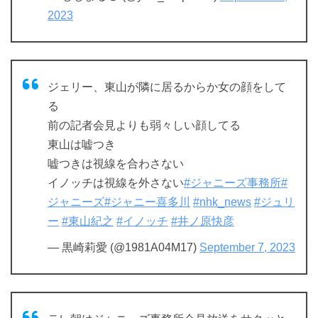
2023
ジェリー、東山が隣に居るからか女の顔をして
る
前の記者会見よりも弱々しい顔してる
東山は嘘つき
嘘つきは視線を合わさない
イノッチは視線を外さない
#ジャニーズ事務所
#
ジャニーズ
#ジャニー喜多川
#nhk_news
#ジュリ
ー
#東山紀之
#イノッチ
#井ノ原快彦
— 黒崎莉愛 (@1981A04M17)
September 7, 2023