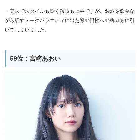
・美人でスタイルも良く演技も上手ですが、お酒を飲みな
がら話すトークバラエティに出た際の男性への絡み方に引
いてしまいました。
59位：宮崎あおい