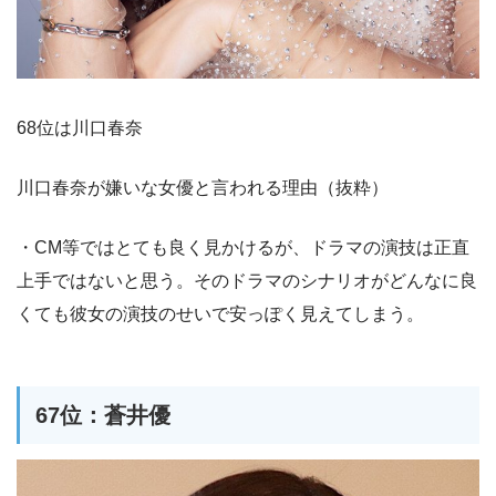
68位は川口春奈
川口春奈が嫌いな女優と言われる理由（抜粋）
・CM等ではとても良く見かけるが、ドラマの演技は正直
上手ではないと思う。そのドラマのシナリオがどんなに良
くても彼女の演技のせいで安っぽく見えてしまう。
67位：蒼井優