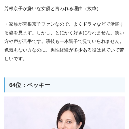
芳根京子が嫌いな女優と言われる理由（抜粋）
・家族が芳根京子ファンなので、よくドラマなどで活躍す
る姿を見ます。しかし、とにかく好きになれません。笑い
方や声が苦手です。演技も一本調子で見ていられません。
色気もない方なのに、男性経験が多少ある役は見ていて苦
しいです。
64位：ベッキー