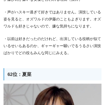
・声がハスキー過ぎて好きではありません。演技している
姿を見ると、オズワルドの伊藤のこともよぎります。オズ
ワルドも好きじゃないので、嫌な気持ちになります。
・以前は好きだったのだけれど、出演している役柄が似て
いるせいもあるのか、ギャーギャー騒いでるうるさい演技
ばかりでどの役もみんな同じにみえる。
62位：夏菜