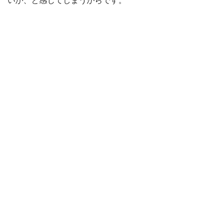
いか、と感じてしまうからです。