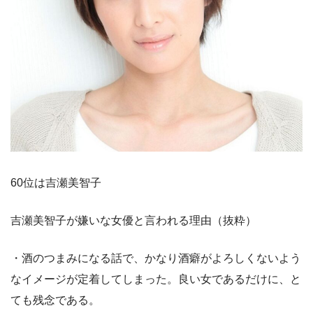
60位は吉瀬美智子
吉瀬美智子が嫌いな女優と言われる理由（抜粋）
・酒のつまみになる話で、かなり酒癖がよろしくないよう
なイメージが定着してしまった。良い女であるだけに、と
ても残念である。