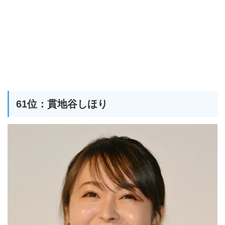
61位：貫地谷しほり