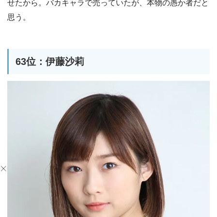
せたから。バカキャラで売っていたが、本物の愚か者だと
思う。
63位：伊藤沙莉