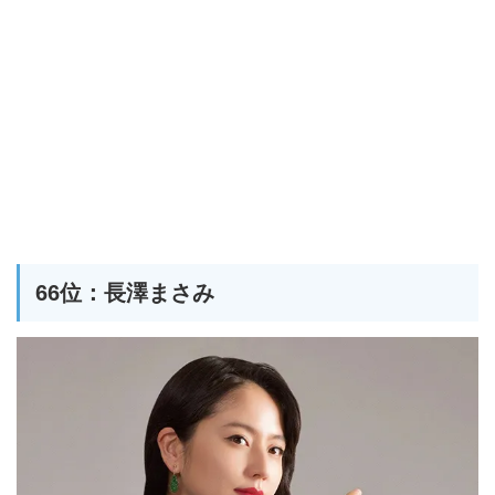
66位：長澤まさみ