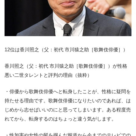
12位は香川照之（父：初代 市川猿之助［歌舞伎俳優］）
香川照之（父：初代 市川猿之助［歌舞伎俳優］）が性格
悪い二世タレントと評判の理由（抜粋）
・俳優から歌舞伎俳優へと転身したことが、性格に疑問を
持たせる理由です。歌舞伎俳優になりたいのであれば、は
じめから志せばいいのにと思ってしまいます。ある程度売
れてから、転身するのはちょっと違う気がします。
・性加害や女性の髪を掴んだ報道から今までのテレビでの