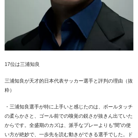
17位は三浦知良
三浦知良が天才的日本代表サッカー選手と評判の理由（抜
粋）
・三浦知良選手が特に上手いと感じたのは、ボールタッチ
の柔らかさと、ゴール前での嗅覚の鋭さが抜きん出ていた
からです。全盛期のカズは、派手なプレーよりも“間”の使
い方が絶妙で、一歩先を読む動きができる選手でした。ド