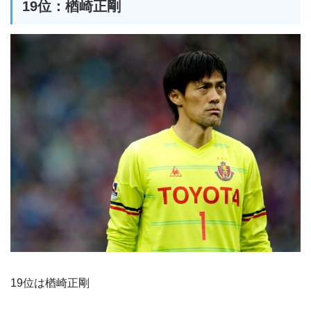
19位：楢崎正剛
19位は楢崎正剛