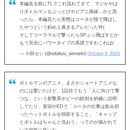
本編見る前にTLでこれ流れてきて、マジかやは
りボトルマンもぶっとびホビアニ路線…かと思
ったら、本編見たら実態はコータが指で飛ばし
たやつという斜め上過ぎるアレだった件(
そしてコーラマルで撃ったらSPぶっ飛ばすとか
もう完全にパワータイプの系譜ですわこれは(
— 小田セン (@odakyu_senseki)
October 9, 2020
ボトルマンのアニメ、まさかショートアニメな
のには驚いたけど、1話目でもう「人に向けて撃
つな」という射撃系ホビーの鉄則を的確に説明
してたり、冒頭やEDで「コータの仕事は飲み切
ったペットボトルを回収すること」「キャップ
とボトルはちゃんと洗おう」ってのが描かれて
いて何気に良いな。