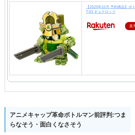
【2020年10月 予約商品】ボ
T-03 ギョクロック
楽
アニメキャップ革命ボトルマン前評判:つま
らなそう・面白くなさそう