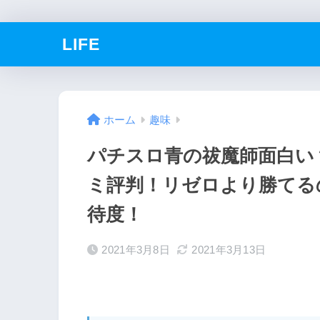
LIFE
ホーム
趣味
パチスロ青の祓魔師面白い
ミ評判！リゼロより勝てる
待度！
2021年3月8日
2021年3月13日