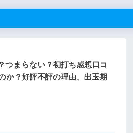
？つまらない？初打ち感想口コ
のか？好評不評の理由、出玉期