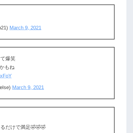
21)
March 9, 2021
けて爆笑
かもね
jxFoY
lse)
March 9, 2021
けるだけで満足🤣🤣🤣