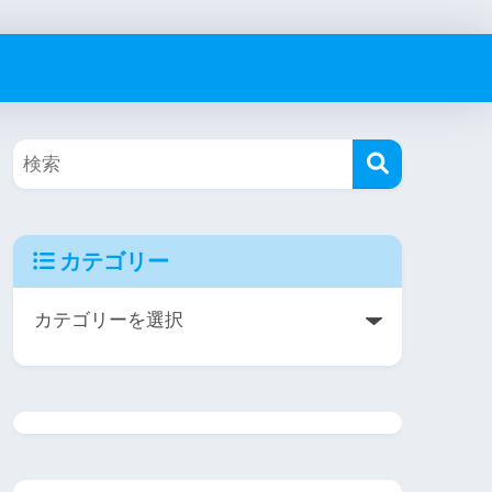
カテゴリー