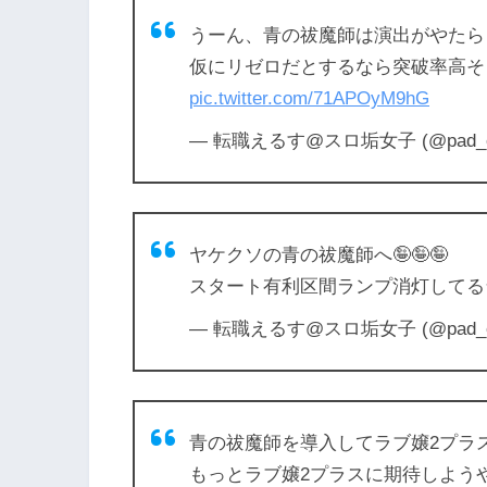
うーん、青の祓魔師は演出がやたら
仮にリゼロだとするなら突破率高そ
pic.twitter.com/71APOyM9hG
— 転職えるす@スロ垢女子 (@pad_e
ヤケクソの青の祓魔師へ🤪🤪🤪
スタート有利区間ランプ消灯して
— 転職えるす@スロ垢女子 (@pad_e
青の祓魔師を導入してラブ嬢2プラ
もっとラブ嬢2プラスに期待しよう