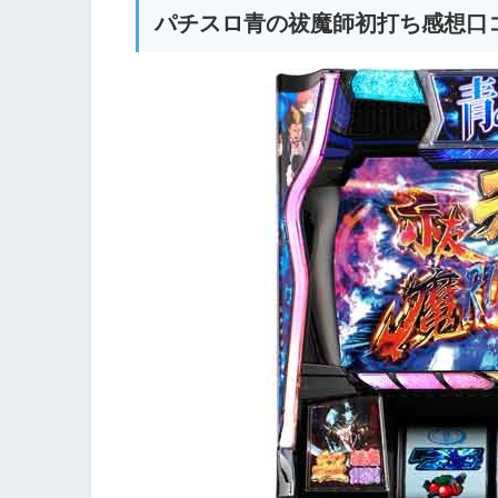
パチスロ青の祓魔師初打ち感想口