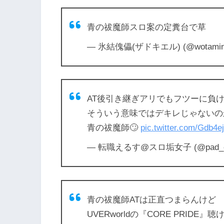
青の祓魔師スロ案の定糞台で草
— 氷結傀儡(ザドキエル) (@wotamin
AT後引き継ぎアリでもフツーに負
そういう意味ではデキレじゃないの
青の祓魔師🙄
pic.twitter.com/Gdb4e
— 転職えるす@スロ垢女子 (@pad_e
青の祓魔師ATは正直つまらんけど
UVERworldの『CORE PRIDE』聴