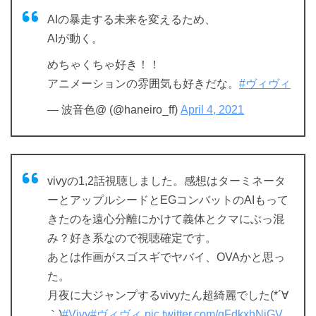
AIの暴走する未来を変えるため、
AIが動く。
めちゃくちゃ好き！！
アニメーションの雰囲気も好きだな。
#ヴィヴィ
— 波音色@ (@haneiro_ff)
April 4, 2021
vivyの1,2話視聴しました。感想はターミネータ
ーとアップルシードとEGコンバットのAIもって
きたのを遠心分離にかけて義体とクマにぶっ混
み？好き系なので視聴確定です。
あとは作画がスゴスギでヤバイ、OVAかと思っ
た。
月夜に大ジャンプするvivyたん超綺麗でした(*´∀
｀)
#Vivy
#ヴィヴィ
pic.twitter.com/gFdkxhNiGV