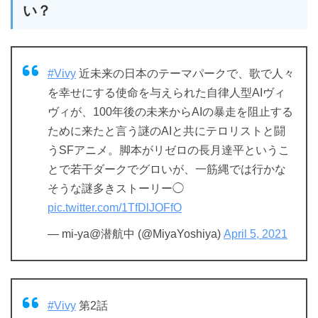
い？
#Vivy
近未来の日本のテーマパークで、歌で人々
を幸せにする使命を与えられた自律人型AIヴィ
ヴィが、100年後の未来からAIの暴走を阻止する
ために来たと言う謎のAIと共にテロリストと闘
うSFアニメ。脚本がリゼロの長月達平というこ
とで若干ダークでグロいが、一筋縄では行かな
そうな謎多きストーリー◯
pic.twitter.com/1TfDlJOFfO
— mi-ya@潜航中 (@MiyaYoshiya)
April 5, 2021
#Vivy
第2話