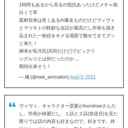
1時間もあるから見るの抵抗あったけどメチャ面
白くて草
題材自体は良くあるAI暴走ものだけどヴィヴィ
とマツモトの軽妙な会話が最高だし作画も描き
込まれた一枚絵をキメる場面で魅せてきてグッ
と来た！
脚本が長月氏(共同だけど)でビックリ
シグルリとは何だったのか…
期待出来そう！
— 橘 (@nwk_animation)
April 5, 2021
ヴィヴィ、キャラクター原案がloundrawさんだ
し、作画が綺麗だし、１話と２話(放送分)を見た
限りでは話の内容も好きなので、好きです。終