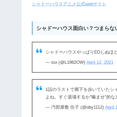
シャドーハウスアニメ公式webサイト
シャドーハウス面白い？つまらな
シャドーハウスやっぱりEDしぬほ
— sɪᴀ (@L1962OW)
April 12, 2021
1話のラストで廊下を歩いていたシャ
よね。すぐ退場するか”噛ませ”的
— 汚部屋敷 住子 (@oby1112)
April 