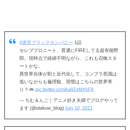
#迷宮ブラックカンパニー
1話
セレブプロニート、普通にFIREしてる超有能野
郎。現時点で経緯不明ながら、これも召喚スタ
ートかな。
異世界自体が割と近代化して、コンプラ意識は
低いながらも倫理観、習慣はこちらの世界寄
り？🚲
pic.twitter.com/ka9ZxMXhF8
— ちむ＆んご｜アニメ好き夫婦でブログやって
ます (@otakuw_blog)
July 10, 2021