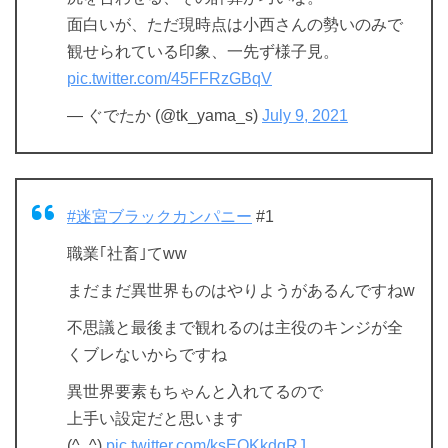
面白いが、ただ現時点は小西さんの勢いのみで
観せられている印象、一先ず様子見。
pic.twitter.com/45FFRzGBqV
— ぐでたか (@tk_yama_s)
July 9, 2021
#迷宮ブラックカンパニー
#1
職業｢社畜｣てww
まだまだ異世界ものはやりようがあるんですねw
不思議と最後まで観れるのは主役のキンジが全
くブレないからですね
異世界要素もちゃんと入れてるので
上手い設定だと思います
(^_^)
pic.twitter.com/ksEQKkdqRJ