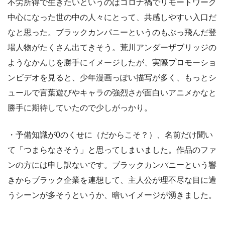
不労所得で生きたいというのはコロナ禍でリモートワーク
中心になった世の中の人々にとって、共感しやすい入口だ
なと思った。ブラックカンパニーというのもぶっ飛んだ登
場人物がたくさん出てきそう。荒川アンダーザブリッジの
ようなかんじを勝手にイメージしたが、実際プロモーショ
ンビデオを見ると、少年漫画っぽい描写が多く、もっとシ
ュールで言葉遊びやキャラの強烈さが面白いアニメかなと
勝手に期待していたので少しがっかり。
・予備知識が0のくせに（だからこそ？）、名前だけ聞い
て「つまらなさそう」と思ってしまいました。作品のファ
ンの方には申し訳ないです。ブラックカンパニーという響
きからブラック企業を連想して、主人公が理不尽な目に遭
うシーンが多そうというか、暗いイメージが湧きました。