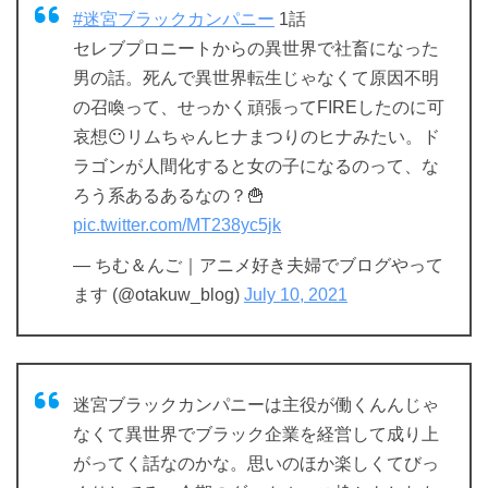
#迷宮ブラックカンパニー
1話
セレブプロニートからの異世界で社畜になった
男の話。死んで異世界転生じゃなくて原因不明
の召喚って、せっかく頑張ってFIREしたのに可
哀想😶リムちゃんヒナまつりのヒナみたい。ド
ラゴンが人間化すると女の子になるのって、な
ろう系あるあるなの？🍟
pic.twitter.com/MT238yc5jk
— ちむ＆んご｜アニメ好き夫婦でブログやって
ます (@otakuw_blog)
July 10, 2021
迷宮ブラックカンパニーは主役が働くんんじゃ
なくて異世界でブラック企業を経営して成り上
がってく話なのかな。思いのほか楽しくてびっ