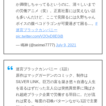
か満喫しちゃってるというのに、清々しいまで
の労働アニメ（笑）。正直社畜には笑えない話
も多いんだけど、ここで見限るには久野ちゃん
ボイスの腹ペコドラゴンが可愛過ぎて困る…。
#
迷宮ブラックカンパニー
pic.twitter.com/V2QvD8E0iB
— 鳴神 (@seimei7777)
July 9, 2021
迷宮ブラックカンパニー（1話）
原作はマッグガーデンのコミック、制作は
SILVER LINK。巨万の富を築き悠々自適な人生
を送るはずだった主人公は突然異世界に飛ばさ
れ超絶ブラック企業で労働する羽目に。だが流
れは変る。毎度の召喚パターンながら1話で主要