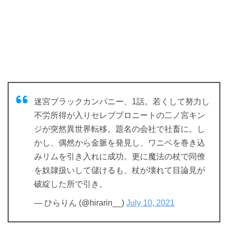
迷宮ブラックカンパニー、1話。若くして努力し
不労所得が入りセレブプロニートの二ノ宮キン
ジが突然異世界転移。題名の会社で社畜に。し
かし、偶然から金脈を発見し、ワニベを巻き込
みリムを引き入れに成功。更に魔法の杖で同僚
を奴隷扱いして儲けるも、杖が壊れて目論見が
破綻した所で引き。
— ひらりん (@hirarin__)
July 10, 2021