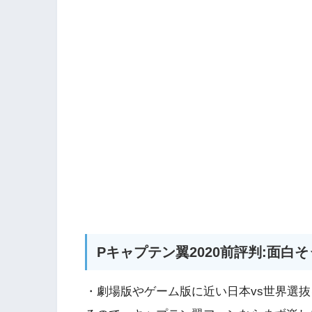
Pキャプテン翼2020前評判:面白
・劇場版やゲーム版に近い日本vs世界選