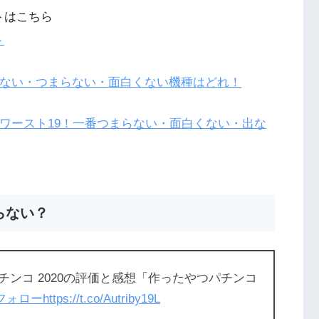
トはこちら
ト
てない・つまらない・面白くない機種はどれ！
編ワースト19！一番つまらない・面白くない・出な
らない？
チンコ 2020の評価と感想「作ったやつパチンコ
フォロー
https://t.co/Autriby19L