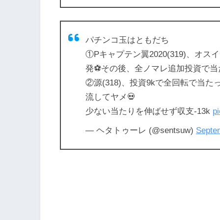
パチンコ玉はともだち
①Pキャプテン翼2020(319)、オ
発⚽その後、全ノマレ追加投資で当た
②源(318)、投資9kで全回転で当た
流してヤメ💀
少ない当たりを伸ばせず収支-13k
p
— ヘタトゥーレ (@sentsuw)
Septe