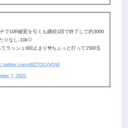
スイチで10R確変を引くも継続1回で終了して約3000
りなし-10k⚾
ってラッシュ8回止まり⚒️ちょっと打って1500玉
ic.twitter.com/d8ZTQLVVGW
mber 7, 2021