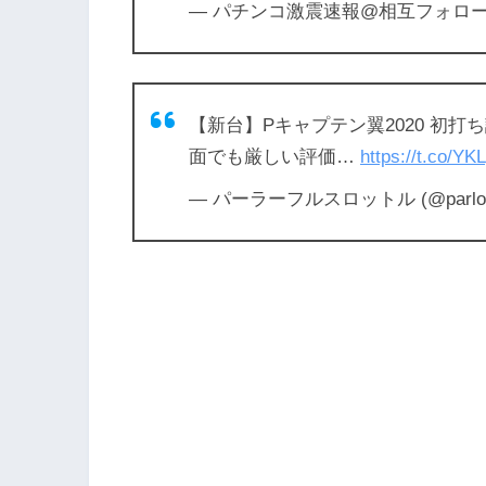
— パチンコ激震速報@相互フォロー (@
【新台】Pキャプテン翼2020 初
面でも厳しい評価…
https://t.co/Y
— パーラーフルスロットル (@parlour