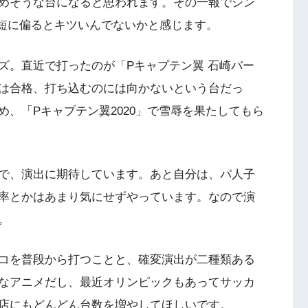
めそうな台になると思われます。その一報でシン
時短に偏るとキツいんでないかと感じます。
ズ。直近で打ったのが「Pキャプテン翼 石崎バー
は合格、打ち込むのには向かないという台だっ
、「Pキャプテン翼2020」で雪辱を果たしてもら
で、演出に期待しています。あと自分は、パ人子
率とかはあまり気にせずやっています。なので演
。
コを普段から打つことと、確変演出が二種類ある
なアニメだし、最近オリンピックもあってサッカ
店にもどんどん台数を増やしてほしいです。