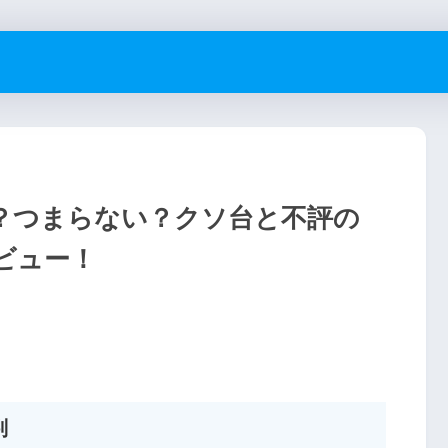
い？つまらない？クソ台と不評の
ビュー！
判