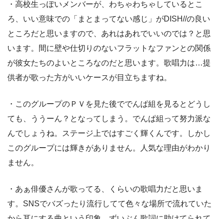
・高校生っぽいメンバーが、わちゃわちゃしているとこ
ろ、いい意味での「まとまってない感じ」がDISH//の良い
ところだと思いますので、あれはあれでいいのでは？と思
います。間に壁や仕切りのないフラットなファンとの関係
が彼女たちのよいところなのだと思います。歌唱力は…提
供者が歌った方がいいケースが目立ちますね。
・このグループのＰＶを見た後ででんぱ組を見るとどうし
ても、ううーん？となってしまう。でんぱ組って努力派な
んでしょうね。ステージ上ではすごく輝くんです。しかし
このグループには輝きがありません。人気な理由がわかり
ません。
・あぁ俳優さんが歌ってる、くらいの歌唱力だと思いま
す。SNSでバズったり流行してて色々な場所で流れていた
から耳にする曲という印象。ずいぶん歌詞に助けてられて