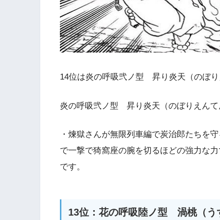
14位は炎の呼吸弐ノ型 昇り炎天（のぼ
炎の呼吸弐ノ型 昇り炎天（のぼりえんて
・煉獄さんが無限列車編で炭治郎たちを守
で一撃で猗窩座の腕を切るほどの強力な力
です。
13位：花の呼吸陸ノ型 渦桃（う