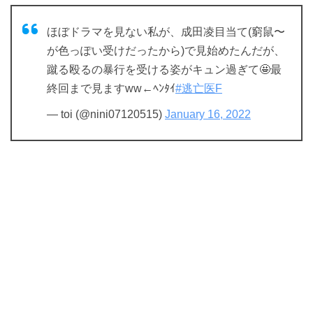
ほぼドラマを見ない私が、成田凌目当て(窮鼠〜
が色っぽい受けだったから)で見始めたんだが、
蹴る殴るの暴行を受ける姿がキュン過ぎて🤩最
終回まで見ますww←ﾍﾝﾀｲ
#逃亡医F
— toi (@nini07120515)
January 16, 2022