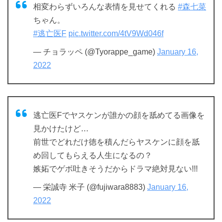
相変わらずいろんな表情を見せてくれる
#森七菜
ちゃん。
#逃亡医F
pic.twitter.com/4tV9Wd046f
— チョラッペ (@Tyorappe_game)
January 16,
2022
逃亡医Fでヤスケンが誰かの顔を舐めてる画像を
見かけたけど…
前世でどれだけ徳を積んだらヤスケンに顔を舐
め回してもらえる人生になるの？
嫉妬でゲボ吐きそうだからドラマ絶対見ない!!!
— 栄誠寺 米子 (@fujiwara8883)
January 16,
2022