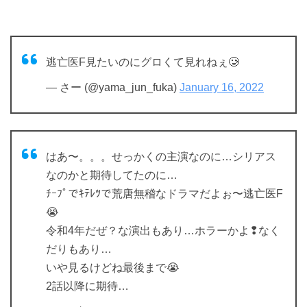
逃亡医F見たいのにグロくて見れねぇ🥲
— さー (@yama_jun_fuka)
January 16, 2022
はあ〜。。。せっかくの主演なのに…シリアス
なのかと期待してたのに…
ﾁｰﾌﾟでｷﾃﾚﾂで荒唐無稽なドラマだよぉ〜逃亡医F
😭
令和4年だぜ？な演出もあり…ホラーかよ❢なく
だりもあり…
いや見るけどね最後まで😭
2話以降に期待…