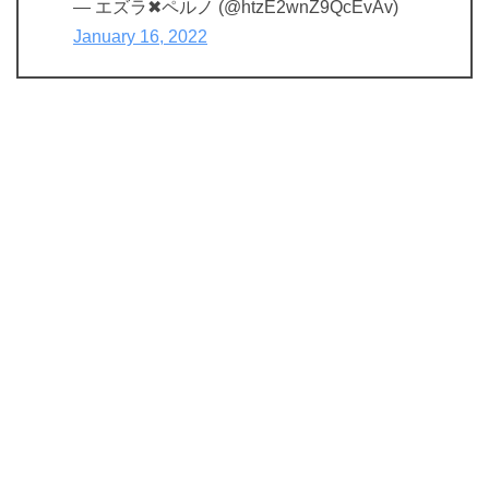
— エズラ✖ペルノ (@htzE2wnZ9QcEvAv)
January 16, 2022