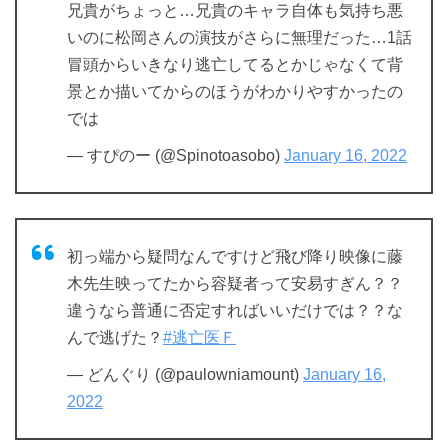
兄貴がちょっと…兄貴のキャラ自体も気持ち悪
いのに松岡さんの演技がさらに無理だった…1話
冒頭からいきなり逃亡してるとかじゃなくて背
景とか描いてからのほうがわかりやすかったの
では
— すぴのー (@Spinotoasobo)
January 16, 2022
初っ端から疑問なんですけど飛び降り映像に藤
木先生映ってたから容疑者って安易すぎん？？
違うなら普通に否定すればいいだけでは？？な
んで逃げた？
#逃亡医Ｆ
— どんぐり (@paulowniamount)
January 16,
2022