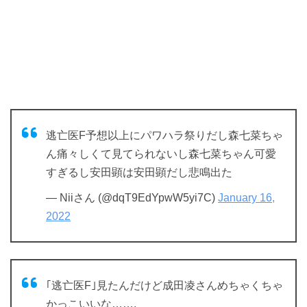
逃亡医F予想以上にパワハラ祭りだし森七菜ちゃ
ん痛々しくて見てられないし森七菜ちゃん可愛
すぎるし安田顕は安田顕だし悲鳴出た
— Niiさん (@dqT9EdYpwW5yi7C)
January 16,
2022
｢逃亡医F｣見たんだけど成田凌さんめちゃくちゃ
かっこいいな…….