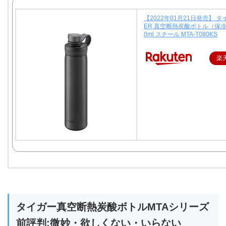
【2022年01月21日発売】 タ
ER 真空断熱炭酸ボトル（保冷
0ml スチール MTA-T080KS
楽
タイガー真空断熱炭酸ボトルMTAシリーズ
前評判:微妙・欲しくない・いらない