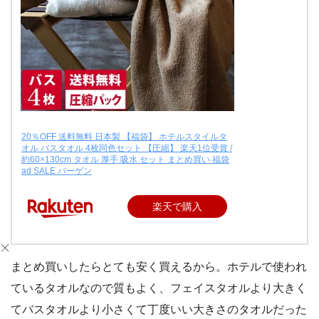
20％OFF 送料無料 日本製 【福袋】 ホテルスタイルタ
オル バスタオル 4枚同色セット 【圧縮】 楽天1位受賞 /
約60×130cm タオル 厚手 吸水 セット まとめ買い 福袋
ad SALE バーゲン
楽天で購入
まとめ買いしたらとても安く買えるから。ホテルで使われ
ているタオルなので質もよく、フェイスタオルより大きく
てバスタオルより小さくて丁度いい大きさのタオルだった