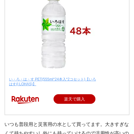
い・ろ・は・す PET(555ml*24本入*2コセット)【いろ
はす(I LOHAS)】
楽天で購入
いつも普段用と災害用の水として買ってます。大きすぎな
くて持ちやすいし外にも持っていけるので汎用性が高いの