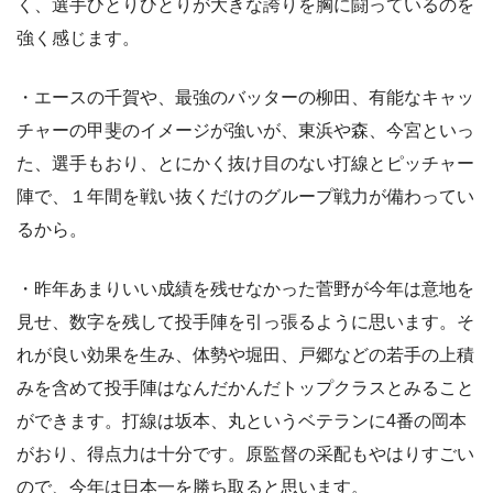
く、選手ひとりひとりが大きな誇りを胸に闘っているのを
強く感じます。
・エースの千賀や、最強のバッターの柳田、有能なキャッ
チャーの甲斐のイメージが強いが、東浜や森、今宮といっ
た、選手もおり、とにかく抜け目のない打線とピッチャー
陣で、１年間を戦い抜くだけのグループ戦力が備わってい
るから。
・昨年あまりいい成績を残せなかった菅野が今年は意地を
見せ、数字を残して投手陣を引っ張るように思います。そ
れが良い効果を生み、体勢や堀田、戸郷などの若手の上積
みを含めて投手陣はなんだかんだトップクラスとみること
ができます。打線は坂本、丸というベテランに4番の岡本
がおり、得点力は十分です。原監督の采配もやはりすごい
ので、今年は日本一を勝ち取ると思います。