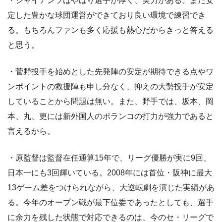
・ジャイアンツはやはり選手が厚く、実力がある。また安
定した豊かな球団運営ができており良い環境で練習でき
る。もちろんファンも多く応援も熱心だからきっと答える
と思う。
・菅野投手を始めとした先発陣の安定が期待できる点やワ
ンポイントの救援陣も申し分なく、抑えの大勢投手が安定
していることから問題は無い。また、野手では、坂本、岡
本、丸、更には新外国人のポランコの打力が強力であると
言えるから。
・原監督は監督在任通算15年で、リーグ優勝が実に9回、
日本一にも3回輝いている。2008年には首位・阪神に最大
13ゲーム差をつけられながら、大逆転劇を演じた実績があ
る。今年のオープン戦が最下位委であったとしても、選手
に余力を残した状態で対応できるのは、今のセ・リーグで