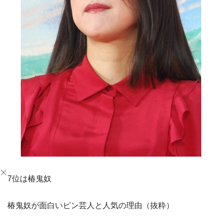
7位は椿鬼奴
椿鬼奴が面白いピン芸人と人気の理由（抜粋）