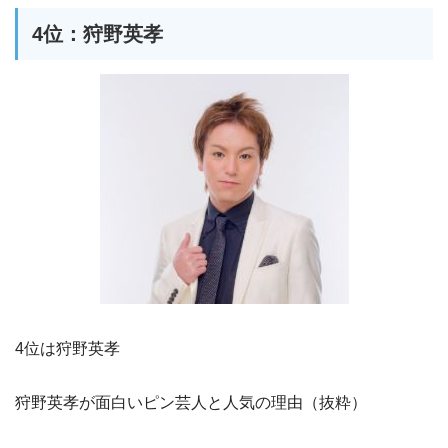
4位：狩野英孝
4位は狩野英孝
狩野英孝が面白いピン芸人と人気の理由（抜粋）