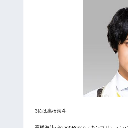
3位は高橋海斗
高橋海斗がKing&Prince（キンプリ）