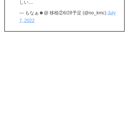
しい…
— もなぁ☻︎@ 移植②6/28予定 (@no_kmc)
July
7, 2022