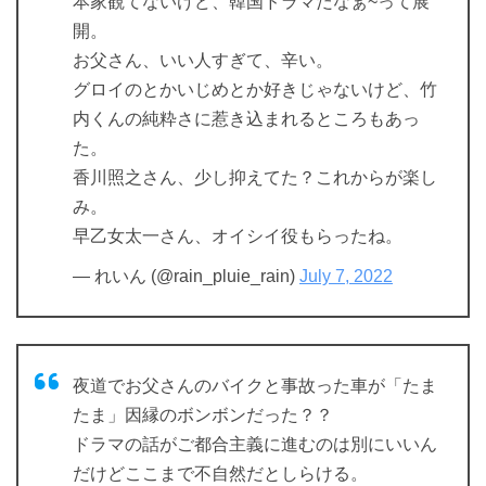
本家観てないけど、韓国ドラマだなぁ~って展
開。
お父さん、いい人すぎて、辛い。
グロイのとかいじめとか好きじゃないけど、竹
内くんの純粋さに惹き込まれるところもあっ
た。
香川照之さん、少し抑えてた？これからが楽し
み。
早乙女太一さん、オイシイ役もらったね。
— れいん (@rain_pluie_rain)
July 7, 2022
夜道でお父さんのバイクと事故った車が「たま
たま」因縁のボンボンだった？？
ドラマの話がご都合主義に進むのは別にいいん
だけどここまで不自然だとしらける。