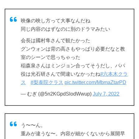
映像の映し方って大事なんだね
同じ内容のはずなのに別のドラマみたい
会長は國村隼さんで観たかった
グンウォンは背の高さもやっぱり必要だなと教
室のシーンで思っちゃった
稲森泉さんはミンジョン合ってそうだし、パパ
役は光石研さんで間違いなかったね
#六本木クラ
ス
#梨泰院クラス
pic.twitter.com/MbmaZtarPD
— むぎ (@5n2KGpdSlodWwup)
July 7, 2022
う〜〜ん。
重みが違うな〜。内容が細かくないから展開早