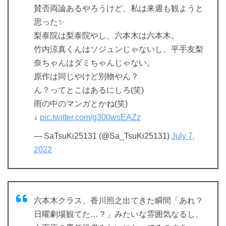
賛否両論あるやろうけど、私は来週も観ようと
思った✨
梨泰院は梨泰院やし、六本木は六本木。
竹内涼真くんはソジュンじゃないし、平手友梨
奈ちゃんはダミちゃんじゃない。
原作は同じやけど別物やん？
ん？ってとこはあるにしろ(笑)
雨の中のマンガとかね(笑)
↓
pic.twitter.com/g300wsEAZz
— SaTsuKi25131 (@Sa_TsuKi25131)
July 7,
2022
六本木クラス、香川照之出てきた瞬間「あれ？
日曜劇場観てた…？」みたいな雰囲気なるし、