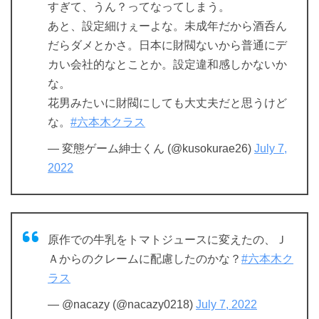
すぎて、うん？ってなってしまう。
あと、設定細けぇーよな。未成年だから酒呑ん
だらダメとかさ。日本に財閥ないから普通にデ
カい会社的なとことか。設定違和感しかないか
な。
花男みたいに財閥にしても大丈夫だと思うけど
な。
#六本木クラス
— 変態ゲーム紳士くん (@kusokurae26)
July 7,
2022
原作での牛乳をトマトジュースに変えたの、Ｊ
Ａからのクレームに配慮したのかな？
#六本木ク
ラス
— @nacazy (@nacazy0218)
July 7, 2022