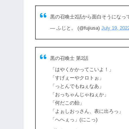
黒の召喚士2話から面白そうになっ
— ふじと。 (@fujiusa)
July 19, 202
黒の召喚士 第2話
「はやくかかってこいよ！」
「すげぇーやクロトぉ」
「っとんでもねぇなあ」
「おっちゃんじゃねぇか」
「何だこの飴」
「よぉしおっさん、表に出ろっ」
「へへぇっ」(にこっ)