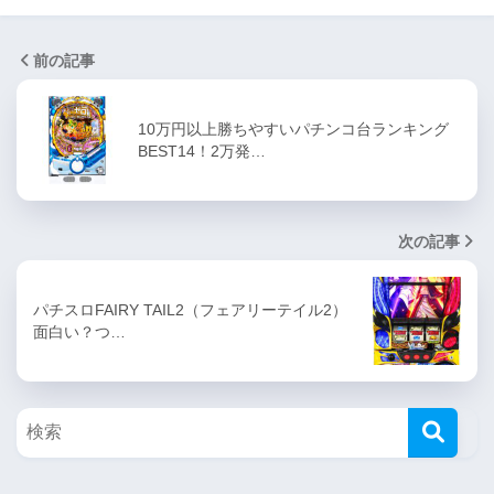
前の記事
10万円以上勝ちやすいパチンコ台ランキング
BEST14！2万発…
次の記事
パチスロFAIRY TAIL2（フェアリーテイル2）
面白い？つ…