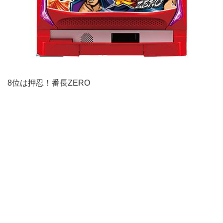
8位は押忍！番長ZERO