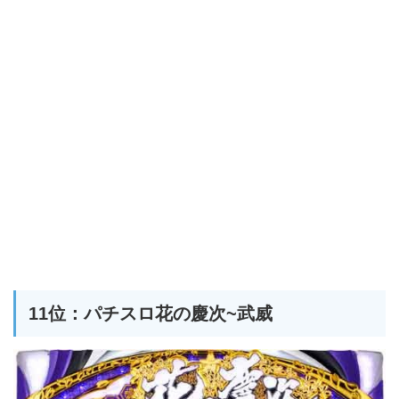
11位：パチスロ花の慶次~武威