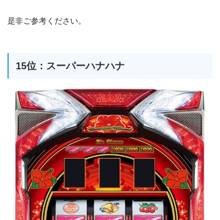
是非ご参考ください。
15位：スーパーハナハナ