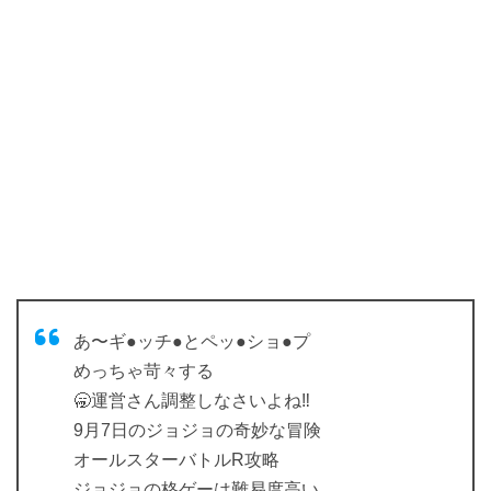
あ〜ギ●ッチ●とペッ●ショ●プ
めっちゃ苛々する
🥱運営さん調整しなさいよね‼️
9月7日のジョジョの奇妙な冒険
オールスターバトルR攻略
ジョジョの格ゲーは難易度高い