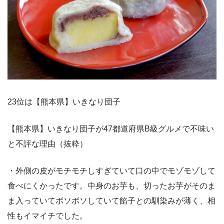
23位は【熊本県】いきなり団子
【熊本県】いきなり団子が47都道府県B級グルメで不味い
と不評な理由（抜粋）
・外側の皮がモチモチしすぎていて口の中でモゾモゾして
食べにくかったです。中身のお芋も、切ったお芋がそのま
ま入っていてボソボソしていて餡子との馴染みが薄く、相
性もイマイチでした。