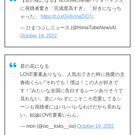
【君の花になる】8LOOMの本格パフォーマンス
に視聴者驚き「完成度高すぎ」「好きになっち
ゃった」
https://t.co/Qy8xVwDO7c
— ひまつぶしニュース (@HimaTubeNews4)
October 19, 2022
君の花になる
LOVE要素ありなら、人気出てきた時に熱愛の文
春砲くらい”それでも！僕は！この人が好きで
す！”みたいな全国に告白するシーンありそうで
見れない。逆にバレずにこそこそ恋愛してるシ
ーンも視聴者にはバレバレなわけだから見れな
い。結論LOVE要素いらん。
— mon (@oo__ksks__oo)
October 19, 2022