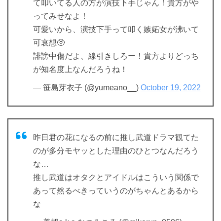
て叩いてる人の方が演技下手じゃん！貴方がや
ってみせなよ！
可愛いから、演技下手って叩く嫉妬女が沸いて
可哀想🥺
誹謗中傷だよ、線引きしろー！貴方よりどっち
が知名度上なんだろうね！
— 笹島芽衣子 (@yumeano__)
October 19, 2022
昨日君の花になるの前に推し武道ドラマ観てた
のが多分モヤッとした理由のひとつなんだろう
な…
推し武道はオタクとアイドルはこういう関係で
あって然るべきっていうのがちゃんとあるから
な