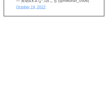
— 美胡a.k.a.なつみこる (@mikorun_0506)
October 19, 2022