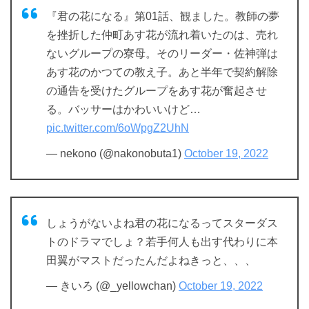
『君の花になる』第01話、観ました。教師の夢
を挫折した仲町あす花が流れ着いたのは、売れ
ないグループの寮母。そのリーダー・佐神弾は
あす花のかつての教え子。あと半年で契約解除
の通告を受けたグループをあす花が奮起させ
る。バッサーはかわいいけど…
pic.twitter.com/6oWpgZ2UhN
— nekono (@nakonobuta1)
October 19, 2022
しょうがないよね君の花になるってスターダス
トのドラマでしょ？若手何人も出す代わりに本
田翼がマストだったんだよねきっと、、、
— きいろ (@_yellowchan)
October 19, 2022