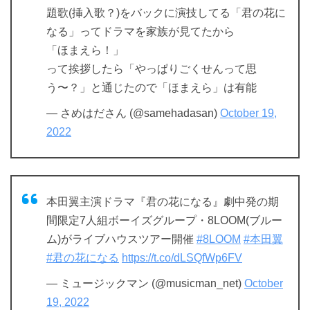
題歌(挿入歌？)をバックに演技してる「君の花に
なる」ってドラマを家族が見てたから
「ほまえら！」
って挨拶したら「やっぱりごくせんって思
う〜？」と通じたので「ほまえら」は有能
— さめはださん (@samehadasan)
October 19,
2022
本田翼主演ドラマ『君の花になる』劇中発の期
間限定7人組ボーイズグループ・8LOOM(ブルー
ム)がライブハウスツアー開催
#8LOOM
#本田翼
#君の花になる
https://t.co/dLSQfWp6FV
— ミュージックマン (@musicman_net)
October
19, 2022