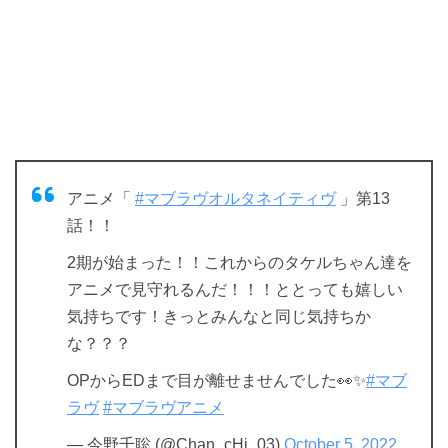
アニメ「
#マブラヴオルタネイティヴ
」第13
話！！
2期が始まった！！これからのタケルちゃん達を
アニメで見守れるんだ！！！ととっても嬉しい
気持ちです！きっとみんなと同じ気持ちか
な？？？
OPからEDまで目が離せませんでした👀✨
#マブ
ラヴ
#マブラヴアニメ
— 今野千聡 (@Chan_cHi_03)
October 5, 2022