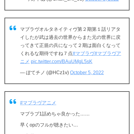
マブラヴオルタネイティヴ第２期第１話リアタ
イしたが武は過去の世界からまた元の世界に戻
ってきて正規の兵になって２期は面白くなって
くれるな期待ですね７点
#マブラヴ
#マブラヴア
ニメ
pic.twitter.com/BAuUMgL5sK
— ぽてチノ (@HCz1v)
October 5, 2022
#マブラヴアニメ
マブラブ1話めちゃ良かった……
早くopのフルが聴きたい…