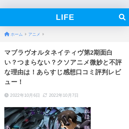
LIFE
ホーム
アニメ
マブラヴオルタネイティヴ第2期面白
い？つまらない？クソアニメ微妙と不評
な理由は！あらすじ感想口コミ評判レビ
ュー！
2022年10月6日
2022年10月7日