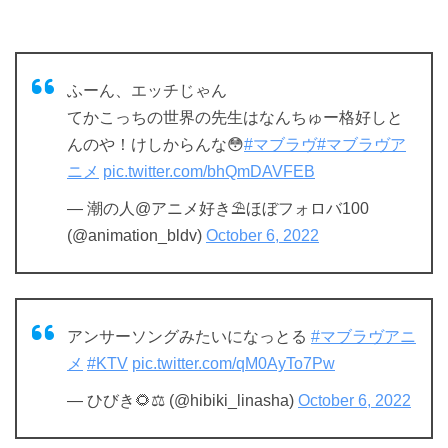
ふーん、エッチじゃん
てかこっちの世界の先生はなんちゅー格好しと
んのや！けしからんな😳
#マブラヴ
#マブラヴア
ニメ
pic.twitter.com/bhQmDAVFEB
— 潮の人@アニメ好き⛱ほぼフォロバ100
(@animation_bldv)
October 6, 2022
アンサーソングみたいになっとる
#マブラヴアニ
メ
#KTV
pic.twitter.com/qM0AyTo7Pw
— ひびき🌻⚖ (@hibiki_linasha)
October 6, 2022