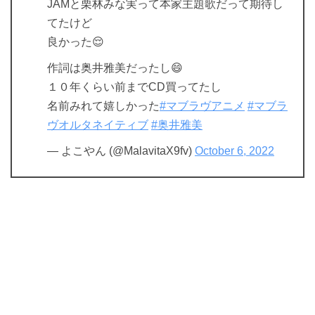
JAMと栗林みな実って本家主題歌だって期待し
てたけど
良かった😌
作詞は奥井雅美だったし😄
１０年くらい前までCD買ってたし
名前みれて嬉しかった
#マブラヴアニメ
#マブラ
ヴオルタネイティブ
#奥井雅美
— よこやん (@MalavitaX9fv)
October 6, 2022