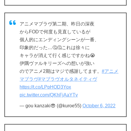
アニメマブラヴ第二期、昨日の深夜
からFODで何度も見直しているが
個人的にエンディングシーンが一番、
印象的だった…🤔🤔これは徐々に
キャラが消えて行く感じですかね😭
伊隅ヴァルキリーズへの想いが強い
のでアニメ2期はマジで感謝してます。
#アニメ
マブラヴ
#マブラヴオルタネイティヴ
https://t.co/LPpHOD3Yox
pic.twitter.com/QKhFjAaYTv
— gou kanzaki😎 (@kuroe55)
October 6, 2022