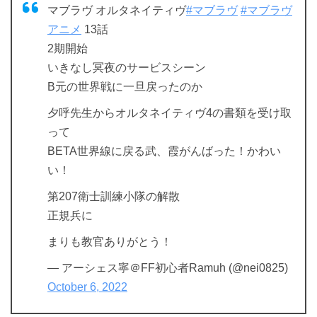
マブラヴ オルタネイティヴ
#マブラヴ
#マブラヴ
アニメ
13話
2期開始
いきなし冥夜のサービスシーン
B元の世界戦に一旦戻ったのか
夕呼先生からオルタネイティヴ4の書類を受け取
って
BETA世界線に戻る武、霞がんばった！かわい
い！
第207衛士訓練小隊の解散
正規兵に
まりも教官ありがとう！
— アーシェス寧＠FF初心者Ramuh (@nei0825)
October 6, 2022