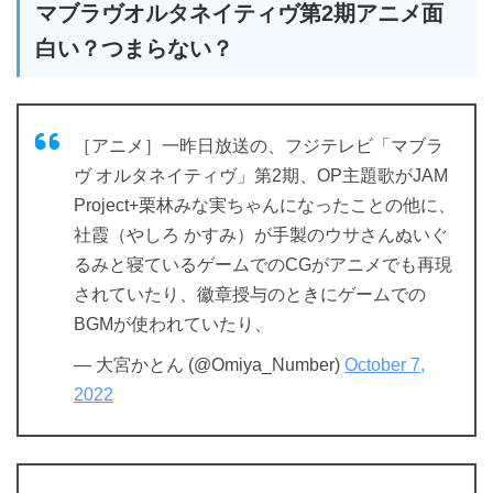
マブラヴオルタネイティヴ第2期アニメ面
白い？つまらない？
［アニメ］一昨日放送の、フジテレビ「マブラ
ヴ オルタネイティヴ」第2期、OP主題歌がJAM
Project+栗林みな実ちゃんになったことの他に、
社霞（やしろ かすみ）が手製のウサさんぬいぐ
るみと寝ているゲームでのCGがアニメでも再現
されていたり、徽章授与のときにゲームでの
BGMが使われていたり、
— 大宮かとん (@Omiya_Number)
October 7,
2022