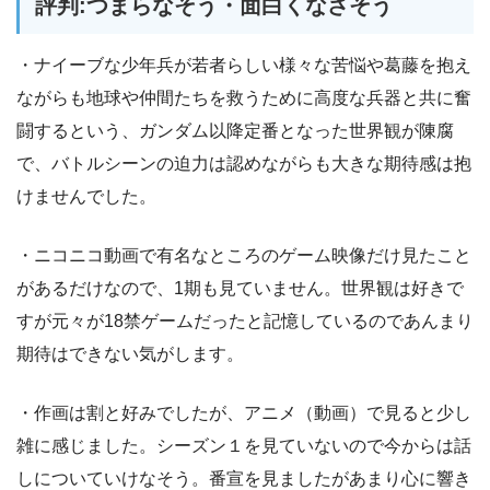
評判:つまらなそう・面白くなさそう
・ナイーブな少年兵が若者らしい様々な苦悩や葛藤を抱え
ながらも地球や仲間たちを救うために高度な兵器と共に奮
闘するという、ガンダム以降定番となった世界観が陳腐
で、バトルシーンの迫力は認めながらも大きな期待感は抱
けませんでした。
・ニコニコ動画で有名なところのゲーム映像だけ見たこと
があるだけなので、1期も見ていません。世界観は好きで
すが元々が18禁ゲームだったと記憶しているのであんまり
期待はできない気がします。
・作画は割と好みでしたが、アニメ（動画）で見ると少し
雑に感じました。シーズン１を見ていないので今からは話
しについていけなそう。番宣を見ましたがあまり心に響き