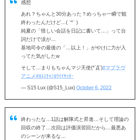
感想
あれ？ちゃんと30分あった？めっちゃ一瞬で観
終わったんだけど…( ˙꒳​˙ )
純夏の「怪しい会話を日記に書いて…」って台
詞だけで涙が…
基地司令の最後の「…以上！」がやけに力が入
ってた気がしたw
そして…まりもちゃんマジ天使(*´Д`)
#マブラヴ
アニメ
#ｶｽﾐﾁｬﾝｶﾜｲｲﾔｯﾀｰ
— S15 Lux (@S15_Lux)
October 6, 2022
終わったな…1話は解隊式と昇進…そして理論の
回収の終了…次回は評価演習回だから…最悪あ
のシーンが来るな…