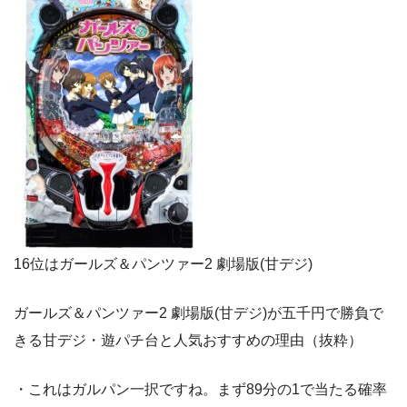
16位はガールズ＆パンツァー2 劇場版(甘デジ)
ガールズ＆パンツァー2 劇場版(甘デジ)が五千円で勝負で
きる甘デジ・遊パチ台と人気おすすめの理由（抜粋）
・これはガルパン一択ですね。まず89分の1で当たる確率