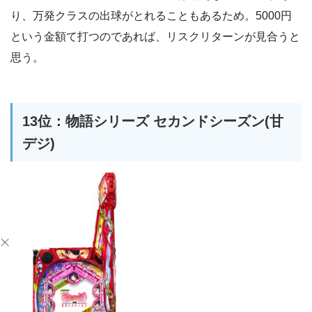
り、万発クラスの出球がとれることもあるため。5000円
という金額て打つのであれば、リスクリターンが見合うと
思う。
13位：物語シリーズ セカンドシーズン(甘
デジ)