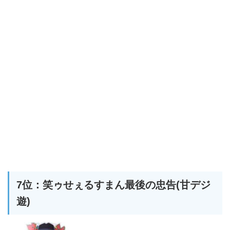
7位：笑ゥせぇるすまん最後の忠告(甘デジ
遊)