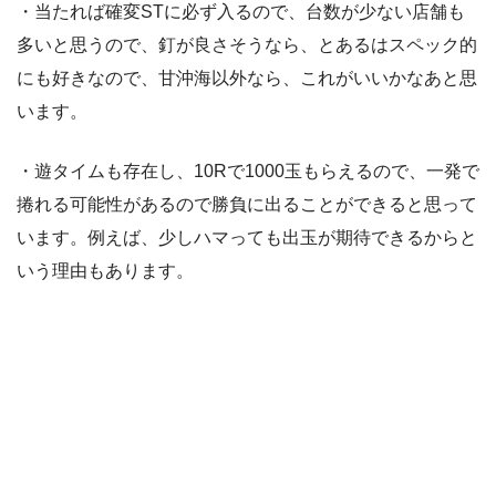
・当たれば確変STに必ず入るので、台数が少ない店舗も
多いと思うので、釘が良さそうなら、とあるはスペック的
にも好きなので、甘沖海以外なら、これがいいかなあと思
います。
・遊タイムも存在し、10Rで1000玉もらえるので、一発で
捲れる可能性があるので勝負に出ることができると思って
います。例えば、少しハマっても出玉が期待できるからと
いう理由もあります。