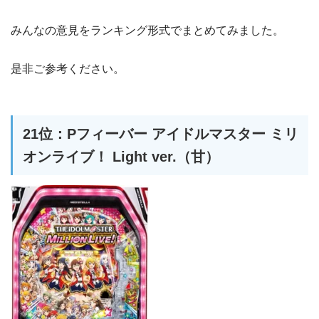
みんなの意見をランキング形式でまとめてみました。
是非ご参考ください。
21位：Pフィーバー アイドルマスター ミリ
オンライブ！ Light ver.（甘）