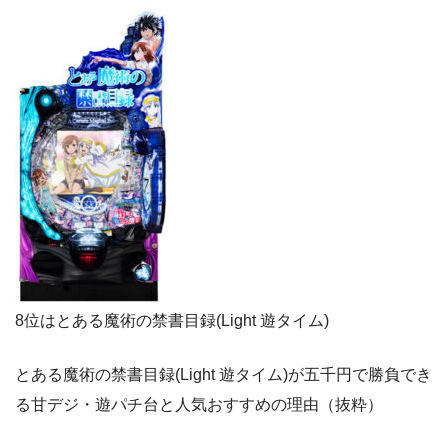
8位はとある魔術の禁書目録(Light 遊タイム)
とある魔術の禁書目録(Light 遊タイム)が五千円で勝負でき
る甘デジ・遊パチ台と人気おすすめの理由（抜粋）