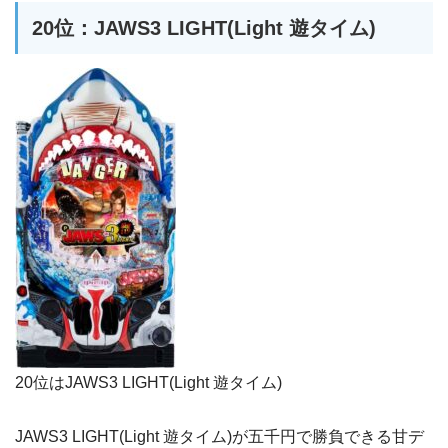
20位：JAWS3 LIGHT(Light 遊タイム)
20位はJAWS3 LIGHT(Light 遊タイム)
JAWS3 LIGHT(Light 遊タイム)が五千円で勝負できる甘デ