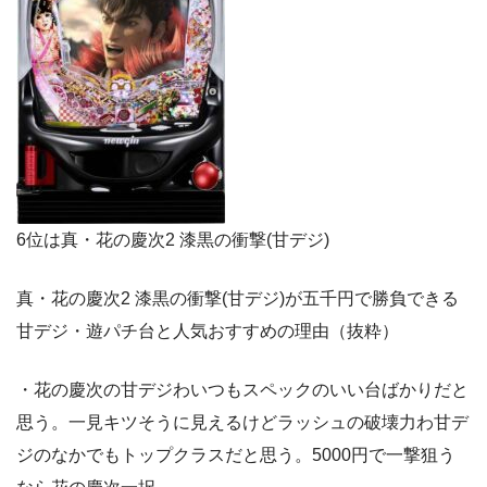
6位は真・花の慶次2 漆黒の衝撃(甘デジ)
真・花の慶次2 漆黒の衝撃(甘デジ)が五千円で勝負できる
甘デジ・遊パチ台と人気おすすめの理由（抜粋）
・花の慶次の甘デジわいつもスペックのいい台ばかりだと
思う。一見キツそうに見えるけどラッシュの破壊力わ甘デ
ジのなかでもトップクラスだと思う。5000円で一撃狙う