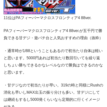
11位はPAフィーバーマクロスフロンティア4 88ver.
PAフィーバーマクロスフロンティア4 88ver.が五千円で勝
負できる甘デジ・遊パチ台と人気おすすめの理由（抜粋）
・通常時が1/88ということもあるので初当たり自体は軽い
と思います。5000円あれば初当たり数回引いてを繰り返
しちょい勝ちできるかなレベルなので勝負はできるのかな
と思います。
・甘デジなので初当たりが早い。319の時と同様にRushの
消化も早いしMAX出玉の振り分けも多い。甘デジにして
は継続もするし5000発くらいなら定期的に行くイメージ
がある。