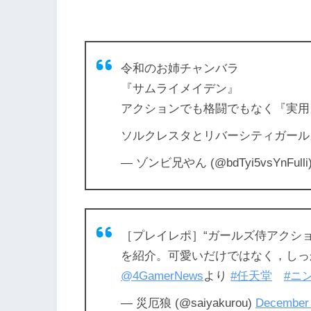
令和のお姉チャンバラ
『サムライメイデン』
アクションでも格闘でもなく『実用
ソルクレスタとリバーシティガール
— ゾンビ兄やん (@bdTyi5vsYnFulli
［プレイレポ］“ガールズ侍アクション”
を紹介。可愛いだけではなく，し
@4GamerNews
より
#任天堂
#ニ
— 災厄狼 (@saiyakurou)
December 