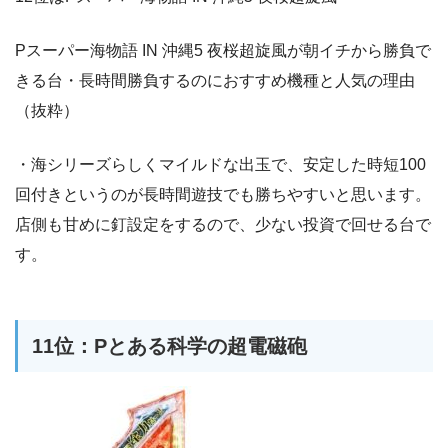
Pスーパー海物語 IN 沖縄5 夜桜超旋風が朝イチから勝負で
きる台・長時間勝負するのにおすすめ機種と人気の理由
（抜粋）
・海シリーズらしくマイルドな出玉で、安定した時短100
回付きというのが長時間遊技でも勝ちやすいと思います。
店側も甘めに釘設定をするので、少ない投資で回せる台で
す。
11位：Pとある科学の超電磁砲