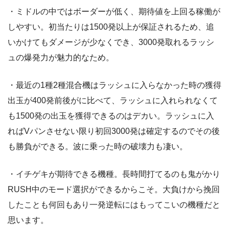
・ミドルの中ではボーダーが低く、期待値を上回る稼働が
しやすい。初当たりは1500発以上が保証されるため、追
いかけてもダメージが少なくでき、3000発取れるラッシ
ュの爆発力が魅力的なため。
・最近の1種2種混合機はラッシュに入らなかった時の獲得
出玉が400発前後がに比べて、ラッシュに入れられなくて
も1500発の出玉を獲得できるのはデカい。ラッシュに入
ればVパンさせない限り初回3000発は確定するのでその後
も勝負ができる。波に乗った時の破壊力も凄い。
・イチゲキが期待できる機種。長時間打てるのも鬼がかり
RUSH中のモード選択ができるからこそ。大負けから挽回
したことも何回もあり一発逆転にはもってこいの機種だと
思います。