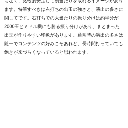
もなく、比較的安定して初当たりを取れるイメージがあり
ます。特筆すべきは右打ちの出玉の強さと、演出の多さに
関してです。右打ちでの大当たりの振り分けは約半分が
2000玉とミドル機にも勝る振り分けがあり、まとまった
出玉が作りやすい印象があります。通常時の演出の多さは
随一でコンテンツの好みこそあれど、長時間打っていても
飽きが来づらくなっていると思われます。