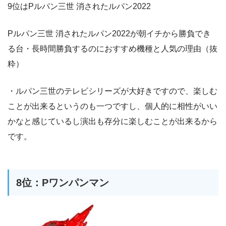
9位はPルパン三世 消されたルパン2022
Pルパン三世 消されたルパン2022が朝イチから勝負でき
る台・長時間勝負するのにおすすめ機種と人気の理由（抜
粋）
・ルパン三世のテレビシリーズが大好きですので、楽しむ
ことが出来るというのも一つですし、個人的に相性がいい
かなと感じているし演出も存分に楽しむことが出来るから
です。
8位：Pワンパンマン