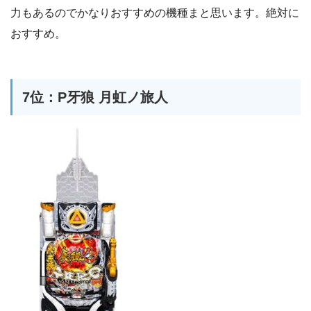
力もあるのでかなりおすすめの機種まと思います。絶対に
おすすめ。
7位：P牙狼 月虹ノ旅人