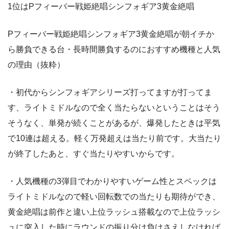
1位はPフィーバー戦姫絶唱シンフォギア3黄金絶唱
Pフィーバー戦姫絶唱シンフォギア3黄金絶唱が朝イチか
ら勝負できる台・長時間勝負するのにおすすめ機種と人気
の理由（抜粋）
・初代からシンフォギアシリーズ打ってますが打ってま
す、ライトミドルなので全く当たらないということはそう
そうなく、単発が続くことがあるが、爆発したときは平気
で10連は超える。軽く万発超えは当たり前です。大当たり
が終了したあと、すぐ当たりやすいからです。
・人気機種の3弾目でわかりやすいゲーム性とスペックは
ライトミドルなので軽い回転数での当たりも期待ができ、
黄金絶唱は前作と違い上位ラッシュ搭載なので上位ラッシ
ュに突入した時にラウンドの振り分け負けさえしなければ