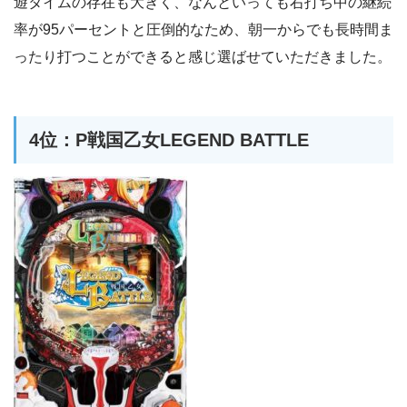
遊タイムの存在も大きく、なんといっても右打ち中の継続
率が95パーセントと圧倒的なため、朝一からでも長時間ま
ったり打つことができると感じ選ばせていただきました。
4位：P戦国乙女LEGEND BATTLE