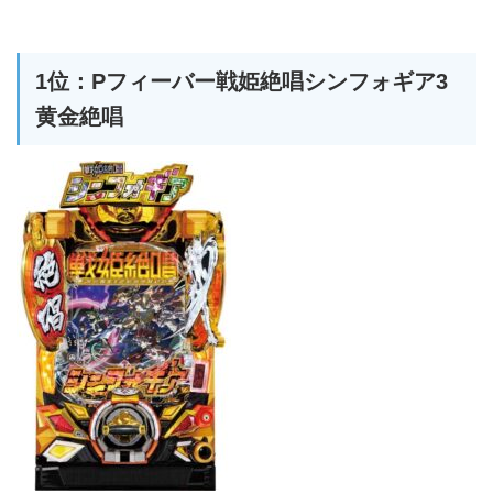
1位：Pフィーバー戦姫絶唱シンフォギア3
黄金絶唱