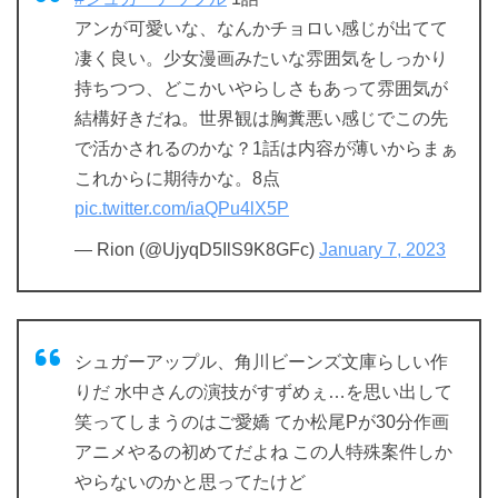
アンが可愛いな、なんかチョロい感じが出てて
凄く良い。少女漫画みたいな雰囲気をしっかり
持ちつつ、どこかいやらしさもあって雰囲気が
結構好きだね。世界観は胸糞悪い感じでこの先
で活かされるのかな？1話は内容が薄いからまぁ
これからに期待かな。8点
pic.twitter.com/iaQPu4lX5P
— Rion (@UjyqD5IlS9K8GFc)
January 7, 2023
シュガーアップル、角川ビーンズ文庫らしい作
りだ 水中さんの演技がすずめぇ…を思い出して
笑ってしまうのはご愛嬌 てか松尾Pが30分作画
アニメやるの初めてだよね この人特殊案件しか
やらないのかと思ってたけど