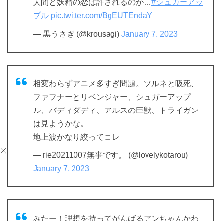
人間と妖精の恋は許されるのか…
#シュガーアッ
プル
pic.twitter.com/BgEUTEndaY
— 黒うさぎ (@krousagi)
January 7, 2023
相変わらずアニメ多すぎ問題。ツルネと吸死、
ファフナーとリベンジャー、シュガーアップ
ル、バディダディ、アルスの巨獣、トライガン
は見ようかな。
地上波かなり絞ってコレ
— rie20211007無事です。 (@lovelykotarou)
January 7, 2023
みたー！理想を持ってがんばるアンちゃんかわ