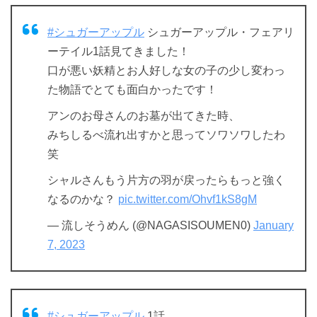
#シュガーアップル
シュガーアップル・フェアリ
ーテイル1話見てきました！
口が悪い妖精とお人好しな女の子の少し変わっ
た物語でとても面白かったです！
アンのお母さんのお墓が出てきた時、
みちしるべ流れ出すかと思ってソワソワしたわ
笑
シャルさんもう片方の羽が戻ったらもっと強く
なるのかな？
pic.twitter.com/Ohvf1kS8gM
— 流しそうめん (@NAGASISOUMEN0)
January
7, 2023
#シュガーアップル
1話