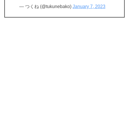
— つくね (@tukunebako)
January 7, 2023