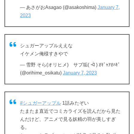
— あさがおAsagao (@asakoshima)
January 7,
2023
シュガーアップルええな
イケメン俺様すきやで
— 雪野 そら(オリヒメ) サブ垢( ᐙ ) ｵｷﾞｬｱｵﾊｷﾞ
(@orihime_osikatu)
January 7, 2023
#シュガーアップル
1話みたぞい
たまたま直近でコミカライズを読んだから見た
んだけど、アニメで見る妖精の羽が美しすぎ
る。