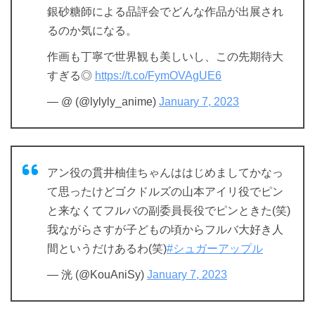
銀砂糖師による品評会でどんな作品が出展され
るのか気になる。
作画も丁寧で世界観も美しいし、この先期待大
すぎる◎
https://t.co/FymOVAgUE6
— @ (@lylyly_anime)
January 7, 2023
アン役の貫井柚佳ちゃんははじめましてかなっ
て思ったけどゴクドルズの山本アイリ役でピン
と来なくてフルバの副委員長役でピンときた(笑)
我ながらさすが子どもの頃からフルバ大好き人
間というだけあるわ(笑)
#シュガーアップル
— 洸 (@KouAniSy)
January 7, 2023